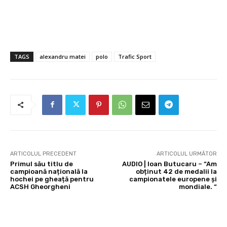
TAGS
alexandru matei
polo
Trafic Sport
ARTICOLUL PRECEDENT
ARTICOLUL URMĂTOR
Primul său titlu de
AUDIO | Ioan Butucaru – “Am
campioană națională la
obținut 42 de medalii la
hochei pe gheață pentru
campionatele europene și
ACSH Gheorgheni
mondiale. “