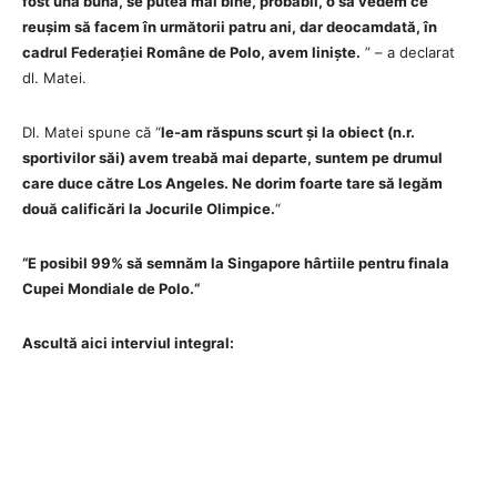
fost una bună, se putea mai bine, probabil, o să vedem ce
reușim să facem în următorii patru ani, dar deocamdată, în
cadrul Federației Române de Polo, avem liniște.
” – a declarat
dl. Matei.
Dl. Matei spune că “
le-am răspuns scurt și la obiect (n.r.
sportivilor săi) avem treabă mai departe, suntem pe drumul
care duce către Los Angeles. Ne dorim foarte tare să legăm
două calificări la Jocurile Olimpice.
“
“E posibil 99% să semnăm la Singapore hârtiile pentru finala
Cupei Mondiale de Polo.
“
Ascultă aici interviul integral: