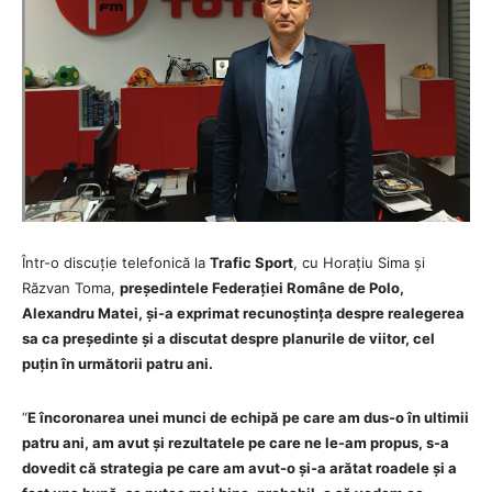
Într-o discuție telefonică la
Trafic Sport
, cu Horațiu Sima și
Răzvan Toma,
președintele Federației Române de Polo,
Alexandru Matei, și-a exprimat recunoștința despre realegerea
sa ca președinte și a discutat despre planurile de viitor, cel
puțin în următorii patru ani.
“
E
încoronarea unei munci de echipă pe care am dus-o în ultimii
patru ani, am avut și rezultatele pe care ne le-am propus, s-a
dovedit că strategia pe care am avut-o și-a arătat roadele și a