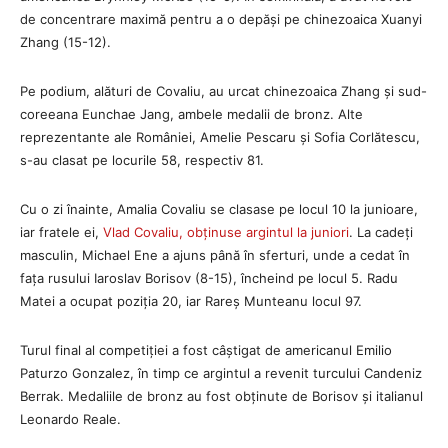
de concentrare maximă pentru a o depăși pe chinezoaica Xuanyi
Zhang (15-12).
Pe podium, alături de Covaliu, au urcat chinezoaica Zhang și sud-
coreeana Eunchae Jang, ambele medalii de bronz. Alte
reprezentante ale României, Amelie Pescaru și Sofia Corlătescu,
s-au clasat pe locurile 58, respectiv 81.
Cu o zi înainte, Amalia Covaliu se clasase pe locul 10 la junioare,
iar fratele ei,
Vlad Covaliu, obținuse argintul la juniori
. La cadeți
masculin, Michael Ene a ajuns până în sferturi, unde a cedat în
fața rusului Iaroslav Borisov (8-15), încheind pe locul 5. Radu
Matei a ocupat poziția 20, iar Rareș Munteanu locul 97.
Turul final al competiției a fost câștigat de americanul Emilio
Paturzo Gonzalez, în timp ce argintul a revenit turcului Candeniz
Berrak. Medaliile de bronz au fost obținute de Borisov și italianul
Leonardo Reale.