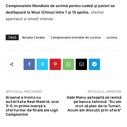
Campionatele Mondiale de scrimă pentru cadeți și juniori se
desfășoară la Wuxi (China) între 7 și 15 aprilie,
oferind
spectacol și emoții intense.
TAGS
Amalia Covaliu
Campionatul mondial de scrima
scrima
ARTICOLUL PRECEDENT
ARTICOLUL URMĂTOR
Arsenal a învins cu
Gabi Manu așteaptă să revină
autoritate Real Madrid, scor
pe banca tehnică: “Eu am
3-0, în prima manșă a
vrut să plec de la Tunari.
sferturilor de finală ale Ligii
Acum am discuții prin afară”
Campionilor