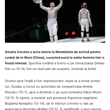
Amalia Covaliu a scris istorie la Mondialele de scrimă pentru
cadeți de la Wuxi (China), cucerind aurul la sabie feminin într-o
finală intensă.
Sportiva română a învins-o pe chinezoaica Qimiao
Pan cu 15-14, într-un duel plin de suspans, încheiat la limită.
Drumul spre finală a fost impresionant: după ce a evitat primul
tur, Covaliu a trecut cu autoritate de compatrioata Amelie
Pescaru (15-7), apoi a dominat-o pe sud-coreeana Dahui Moon
(15-5). În optimi, a rezistat sub presiune împotriva maghiarei
Boglarka Komjathy (15-14), iar în sferturi a învins-o clar pe
americanca Brynnley McKee (15-5). În semifinală, a avut nevoie