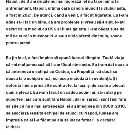
Napoli, de 3 ani de zile nu mai lucrează, el nu face nimic la
antrenament. Napoli, ultima oară când a muncit la clubul ăsta,
a fost în 2021. De atunci, când a venit, a făcut figurație. Eu l-am
adus să-i fac un bine, că are probleme și vreau să-l ajut. N-ați
văzut că la meciul cu CSU el filma galeria. I-am băgat sute de
mii de euro în buzunar. N-a avut nicio ofertă din Italia, spune
pentru presă.
Eu țin la el, a fost împins să spună lucruri tâmpite. Toată viața
să-mi mulțumească că l-am făcut cine este. Eu i-am dat ocazia
să antreneze o echipă cu Costea, cu Prepeliță, că dacă se
ducea la o echipă mică, nu ieșea niciodată în evidență. Și
datorită mie a prins alte contracte, la Iași, și de acolo a plecat
cum a plecat. Eu i-am făcut un cadou acum lui, să-i atrag pe
suporterii ăia care sunt fani Napoli, dar ei săracii sunt fani fără
să știe că nu a mai antrenează, ei au imaginea din 2009-2010,
se asociază reușita echipei de atunci cu Napoli, lumea are
impresia că el i-a făcut pe ăia să joace fotbal”
, a declarat
Mititelu.