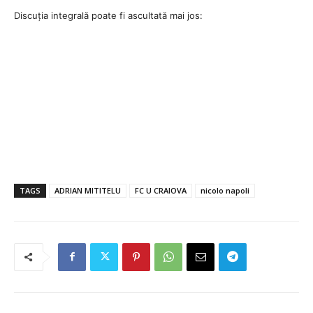
Discuția integrală poate fi ascultată mai jos:
TAGS
ADRIAN MITITELU
FC U CRAIOVA
nicolo napoli