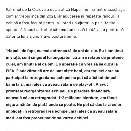
Patronul de la Craiova a declarat că Napoli nu mai antrenează așa
cum ar trebui încă din 2021, iar aducerea în repetate rânduri la
echipă a fost făcută pentru a-i oferi un ajutor. În plus, Mititelu
spune că Napoli ar trebui să-i mulțumească toată viața pentru că
datorită lui a ajuns într-o postură bună.
“Napoli, de fapt, nu mai antrenează de ani de zile. Eu l-am ținut
în viață, sunt singurul lui angajator, că am o relație de prietenie
cu el, am ținut la el ca om. E o aberație că vrea să se ducă la
FIFA. E adevărat că are de luat niște bani, dar toți cei care au
participat la retrogradarea echipei nu pot să aibă tot timpul
banii la zi, mai ales că aveau salarii de play-off. A avut
prioritate reorganizarea echipei, e o pierdere financiară
colosală că am retrogradat, 1-2 milioane pierdute, am făcut
niște amânări de plată unde se poate. Nu pot să dau la zi celor
implicați în retrogradarea echipei, mai ales că aveau salarii
mari, am fost preocupat de salvarea echipei.