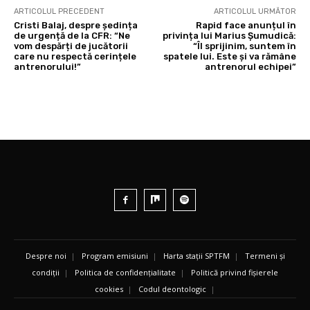
ARTICOLUL PRECEDENT
ARTICOLUL URMĂTOR
Cristi Balaj, despre ședința
Rapid face anunțul în
de urgență de la CFR: “Ne
privința lui Marius Șumudică:
vom despărți de jucătorii
“Îl sprijinim, suntem în
care nu respectă cerințele
spatele lui. Este și va rămâne
antrenorului!”
antrenorul echipei”
Despre noi
|
Program emisiuni
|
Harta stații SPTFM
|
Termeni și
condiții
|
Politica de confidențialitate
|
Politică privind fișierele
cookies
|
Codul deontologic
|