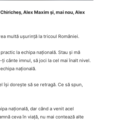
d Chiricheș, Alex Maxim și, mai nou, Alex
rea multă ușurință la tricoul României.
practic la echipa națională. Stau și mă
i cânte imnul, să joci la cel mai înalt nivel.
echipa națională.
el își dorește să se retragă. Ce să spun,
pa națională, dar când a venit acel
amnă ceva în viață, nu mai contează alte