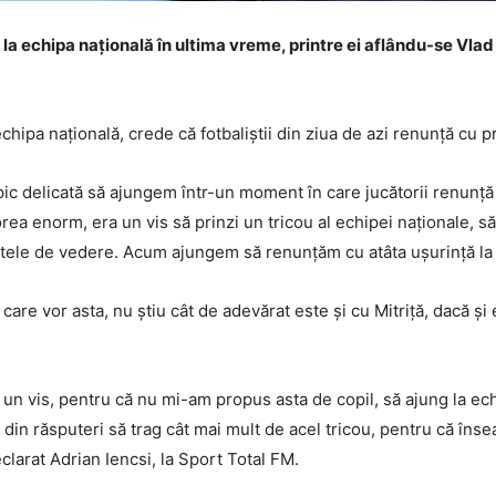
 la echipa națională în ultima vreme, printre ei aflându-se Vla
chipa națională, crede că fotbaliștii din ziua de azi renunță cu p
pic delicată să ajungem într-un moment în care jucătorii renunță 
rea enorm, era un vis să prinzi un tricou al echipei naționale, să-ț
nctele de vedere. Acum ajungem să renunțăm cu atâta ușurință la 
are vor asta, nu știu cât de adevărat este și cu Mitriță, dacă și 
n vis, pentru că nu mi-am propus asta de copil, să ajung la echi
din răsputeri să trag cât mai mult de acel tricou, pentru că înse
declarat Adrian Iencsi, la Sport Total FM.