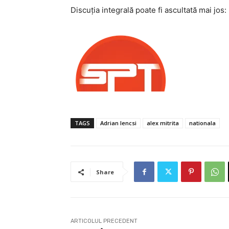
Discuția integrală poate fi ascultată mai jos:
TAGS
Adrian Iencsi
alex mitrita
nationala
Share
ARTICOLUL PRECEDENT