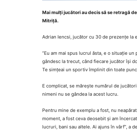
Mai mulți jucători au decis să se retragă de
Mitriță.
Adrian Iencsi, jucător cu 30 de prezențe la e
“Eu am mai spus lucrul ăsta, e o situație un 
gândesc la trecut, când fiecare jucător își do
Te simțeai un sportiv împlinit din toate pu
E complicat, se mărește numărul de jucători c
nimeni nu se gândea la acest lucru.
Pentru mine de exemplu a fost, nu neapărat u
moment, a fost ceva deosebit și am încercat 
lucruri, bani sau altele. Ai ajuns în vârf”, a 