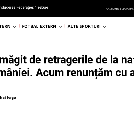
nducerea Federației: ”Trebuie
CAMPANIE ELECTORAL
oluționa fotbalul românesc
NTERN
FOTBAL EXTERN
ALTE SPORTURI
ăgit de retragerile de la na
României. Acum renunțăm cu a
hai Iorga