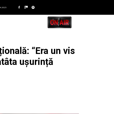
A 2025
țională: “Era un vis
tâta ușurință