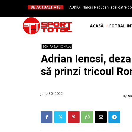
DE ACTUALITATE
AUDIO | Narcis Răducan, apel către co
spus stop!”. Măsurile care pot rev
ACASĂ
FOTBAL I
ECHIPA NAȚIONALĂ
Adrian Iencsi, dezam
să prinzi tricoul 
June 30, 2022
By
Mi