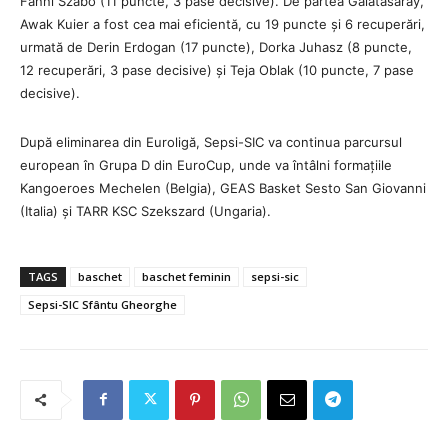
Fanni Szabo (11 puncte, 3 pase decisive). De partea Galatasaray,
Awak Kuier a fost cea mai eficientă, cu 19 puncte și 6 recuperări,
urmată de Derin Erdogan (17 puncte), Dorka Juhasz (8 puncte,
12 recuperări, 3 pase decisive) și Teja Oblak (10 puncte, 7 pase
decisive).
După eliminarea din Euroligă, Sepsi-SIC va continua parcursul
european în Grupa D din EuroCup, unde va întâlni formațiile
Kangoeroes Mechelen (Belgia), GEAS Basket Sesto San Giovanni
(Italia) și TARR KSC Szekszard (Ungaria).
TAGS
baschet
baschet feminin
sepsi-sic
Sepsi-SIC Sfântu Gheorghe