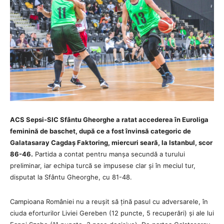
ACS Sepsi-SIC Sfântu Gheorghe a ratat accederea în Euroliga
feminină de baschet, după ce a fost învinsă categoric de
Galatasaray Cagdaș Faktoring, miercuri seară, la Istanbul, scor
86-46.
Partida a contat pentru manșa secundă a turului
preliminar, iar echipa turcă se impusese clar și în meciul tur,
disputat la Sfântu Gheorghe, cu 81-48.
Campioana României nu a reușit să țină pasul cu adversarele, în
ciuda eforturilor Liviei Gereben (12 puncte, 5 recuperări) și ale lui