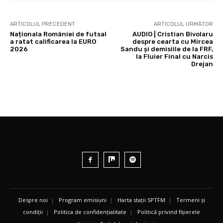
ARTICOLUL PRECEDENT
ARTICOLUL URMĂTOR
Naționala României de futsal
AUDIO | Cristian Bivolaru
a ratat calificarea la EURO
despre cearta cu Mircea
2026
Sandu și demisiile de la FRF,
la Fluier Final cu Narcis
Drejan
Despre noi
|
Program emisiuni
|
Harta stații SPTFM
|
Termeni și
condiții
|
Politica de confidențialitate
|
Politică privind fișierele