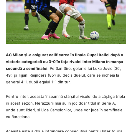
AC Milan și-a asigurat calificarea în finala Cupei Italiei după o
victorie categorică cu 3-0 în fața rivalei Inter Milano în manșa
secundă a semifinalei.
Pe San Siro, golurile lui Luka Jovic (36’,
49’) și Tijjani Reijnders (85’) au decis duelul, care se încheia la
general 4-1, după egalul 1-1 din tur.
Pentru Inter, aceasta înseamnă sfârșitul visului de a câștiga tripla
în acest sezon. Nerazzurii mai au în joc doar titlul în Serie A,
unde sunt lideri, și Liga Campionilor, unde vor juca în semifinale
cu Barcelona.
Aceasta este a doua înfrângere consecutivă pentru Inter (după