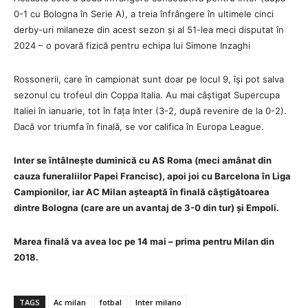
0-1 cu Bologna în Serie A), a treia înfrângere în ultimele cinci
derby-uri milaneze din acest sezon și al 51-lea meci disputat în
2024 – o povară fizică pentru echipa lui Simone Inzaghi
Rossonerii, care în campionat sunt doar pe locul 9, își pot salva
sezonul cu trofeul din Coppa Italia. Au mai câștigat Supercupa
Italiei în ianuarie, tot în fața Inter (3-2, după revenire de la 0-2).
Dacă vor triumfa în finală, se vor califica în Europa League.
Inter se întâlnește duminică cu AS Roma (meci amânat din
cauza funeraliilor Papei Francisc), apoi joi cu Barcelona în Liga
Campionilor, iar AC Milan așteaptă în finală câștigătoarea
dintre Bologna (care are un avantaj de 3-0 din tur) și Empoli.
Marea finală va avea loc pe 14 mai – prima pentru Milan din
2018.
TAGS
Ac milan
fotbal
Inter milano