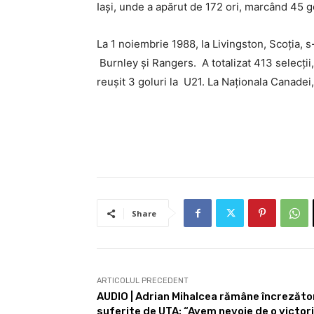
Iași, unde a apărut de 172 ori, marcând 45 golu
La
1 noiembrie 1988, la Livingston, Scoția, 
Burnley și Rangers. A totalizat 413 selecții, 
reușit 3 goluri la U21. La Naționala Canadei,
Share
ARTICOLUL PRECEDENT
AUDIO | Adrian Mihalcea rămâne încrezăto
suferite de UTA: “Avem nevoie de o victori