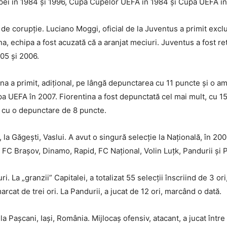
pei în 1984 și 1996, Cupa Cupelor UEFA în 1984 și Cupa UEFA în 
de corupție. Luciano Moggi, oficial de la Juventus a primit exclu
a, echipa a fost acuzată că a aranjat meciuri. Juventus a fost re
005 și 2006.
na a primit, adițional, pe lângă depunctarea cu 11 puncte și o 
a UEFA în 2007. Fiorentina a fost depunctată cel mai mult, cu 15 
r cu o depunctare de 8 puncte.
la Găgești, Vaslui. A avut o singură selecție la Națională, în 200
FC Brașov, Dinamo, Rapid, FC Național, Volin Luțk, Pandurii și Po
ri. La „granzii” Capitalei, a totalizat 55 selecții înscriind de 3 or
 marcat de trei ori. La Pandurii, a jucat de 12 ori, marcând o dată.
a Pașcani, Iași, România. Mijlocaș ofensiv, atacant, a jucat între