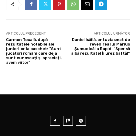
ARTICOLUL PRECEDENT
ARTICOLUL URMĂTOR
Carmen Tocală, după
Daniel Isăilă, entuziasmat de
rezultatele notabile ale
revenirea lui Marius
juniorilor la baschet: “Sunt
Șumudică la Rapid: “Sper să
jucători români care deja
aibă rezultate! Îi urez baftă!”
sunt cunoscuți și apreciați,
avem viitor”