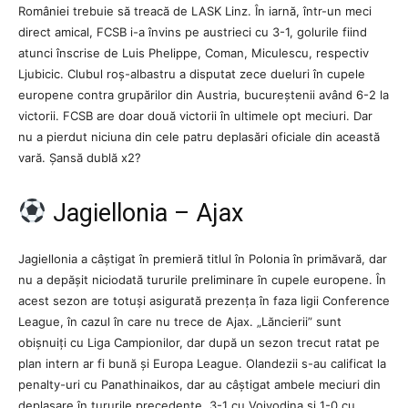
României trebuie să treacă de LASK Linz. În iarnă, într-un meci
direct amical, FCSB i-a învins pe austrieci cu 3-1, golurile fiind
atunci înscrise de Luis Phelippe, Coman, Miculescu, respectiv
Ljubicic. Clubul roș-albastru a disputat zece dueluri în cupele
europene contra grupărilor din Austria, bucureștenii având 6-2 la
victorii. FCSB are doar două victorii în ultimele opt meciuri. Dar
nu a pierdut niciuna din cele patru deplasări oficiale din această
vară. Șansă dublă x2?
Jagiellonia – Ajax
Jagiellonia a câștigat în premieră titlul în Polonia în primăvară, dar
nu a depășit niciodată tururile preliminare în cupele europene. În
acest sezon are totuși asigurată prezența în faza ligii Conference
League, în cazul în care nu trece de Ajax. „Lăncierii” sunt
obișnuiți cu Liga Campionilor, dar după un sezon trecut ratat pe
plan intern ar fi bună și Europa League. Olandezii s-au calificat la
penalty-uri cu Panathinaikos, dar au câștigat ambele meciuri din
deplasare în tururile precedente, 3-1 cu Vojvodina și 1-0 cu