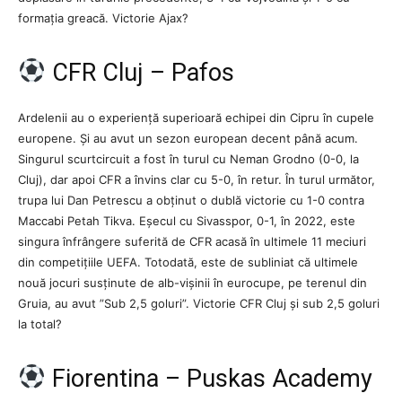
formația greacă. Victorie Ajax?
CFR Cluj – Pafos
Ardelenii au o experiență superioară echipei din Cipru în cupele
europene. Și au avut un sezon european decent până acum.
Singurul scurtcircuit a fost în turul cu Neman Grodno (0-0, la
Cluj), dar apoi CFR a învins clar cu 5-0, în retur. În turul următor,
trupa lui Dan Petrescu a obținut o dublă victorie cu 1-0 contra
Maccabi Petah Tikva. Eșecul cu Sivasspor, 0-1, în 2022, este
singura înfrângere suferită de CFR acasă în ultimele 11 meciuri
din competițiile UEFA. Totodată, este de subliniat că ultimele
nouă jocuri susținute de alb-vișinii în eurocupe, pe terenul din
Gruia, au avut ”Sub 2,5 goluri”. Victorie CFR Cluj și sub 2,5 goluri
la total?
Fiorentina – Puskas Academy