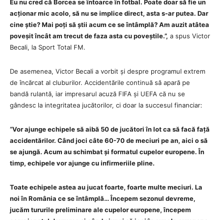
Eu nu cred că Borcea se întoarce în fotbal. Poate doar să fie un
acționar mic acolo, să nu se implice direct, asta s-ar putea. Dar
cine știe? Mai poți să știi acum ce se întâmplă? Am auzit atâtea
poveșit încât am trecut de faza asta cu poveștile.”,
a spus Victor
Becali, la Sport Total FM.
De asemenea, Victor Becali a vorbit și despre programul extrem
de încărcat al cluburilor. Accidentările continuă să apară pe
bandă rulantă, iar impresarul acuză FIFA și UEFA că nu se
gândesc la integritatea jucătorilor, ci doar la succesul financiar:
“Vor ajunge echipele să aibă 50 de jucători în lot ca să facă față
accidentărilor. Când joci câte 60-70 de meciuri pe an, aici o să
se ajungă. Acum au schimbat și formatul cupelor europene. În
timp, echipele vor ajunge cu infirmeriile pline.
Toate echipele astea au jucat foarte, foarte multe meciuri. La
noi în România ce se întâmplă… Începem sezonul devreme,
jucăm tururile preliminare ale cupelor europene, începem