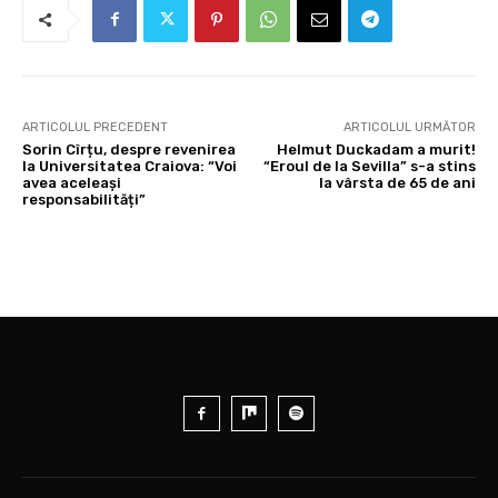
ARTICOLUL PRECEDENT
ARTICOLUL URMĂTOR
Sorin Cîrțu, despre revenirea
Helmut Duckadam a murit!
la Universitatea Craiova: “Voi
“Eroul de la Sevilla” s-a stins
avea aceleași
la vârsta de 65 de ani
responsabilități”