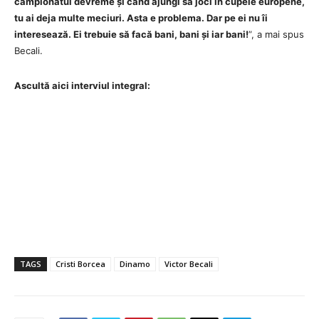
campionatul devreme și când ajungi să joci în cupele europene,
tu ai deja multe meciuri. Asta e problema. Dar pe ei nu îi
interesează. Ei trebuie să facă bani, bani și iar bani!
”, a mai spus
Becali.
Ascultă aici interviul integral:
TAGS
Cristi Borcea
Dinamo
Victor Becali