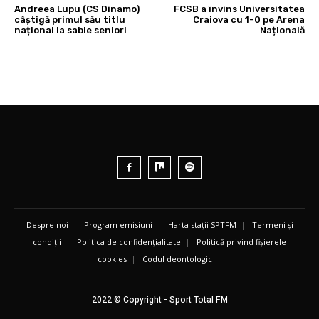
Andreea Lupu (CS Dinamo)
FCSB a învins Universitatea
câștigă primul său titlu
Craiova cu 1-0 pe Arena
național la sabie seniori
Națională
Despre noi
|
Program emisiuni
|
Harta stații SPTFM
|
Termeni și
condiții
|
Politica de confidențialitate
|
Politică privind fișierele
cookies
|
Codul deontologic
|
2022 © Copyright - Sport Total FM