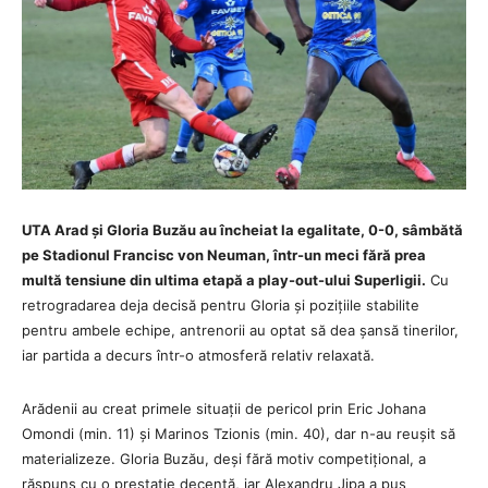
UTA Arad și Gloria Buzău au încheiat la egalitate, 0-0, sâmbătă
pe Stadionul Francisc von Neuman, într-un meci fără prea
multă tensiune din ultima etapă a play-out-ului Superligii.
Cu
retrogradarea deja decisă pentru Gloria și pozițiile stabilite
pentru ambele echipe, antrenorii au optat să dea șansă tinerilor,
iar partida a decurs într-o atmosferă relativ relaxată.
Arădenii au creat primele situații de pericol prin Eric Johana
Omondi (min. 11) și Marinos Tzionis (min. 40), dar n-au reușit să
materializeze. Gloria Buzău, deși fără motiv competițional, a
răspuns cu o prestație decentă, iar Alexandru Jipa a pus