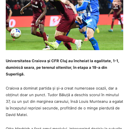
Universitatea Craiova și CFR Cluj au încheiat la egalitate, 1-1,
duminică seara, pe terenul oltenilor, în etapa a 19-a din
Superligă.
Craiova a dominat partida și și-a creat numeroase ocazii, dar a
obținut doar un punct. Tudor Băluță a deschis scorul în minutul
37, cu un șut din marginea careului, însă Louis Munteanu a egalat
la începutul reprizei secunde, profitând de o minge pierdută de
David Matei.
Otto Hindrich a fost omul meciului, intervenind decisiv la șuturile