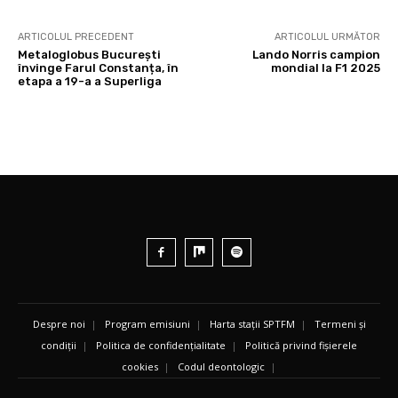
ARTICOLUL PRECEDENT
ARTICOLUL URMĂTOR
Metaloglobus București
Lando Norris campion
învinge Farul Constanța, în
mondial la F1 2025
etapa a 19-a a Superliga
Despre noi
|
Program emisiuni
|
Harta stații SPTFM
|
Termeni și
condiții
|
Politica de confidențialitate
|
Politică privind fișierele
cookies
|
Codul deontologic
|