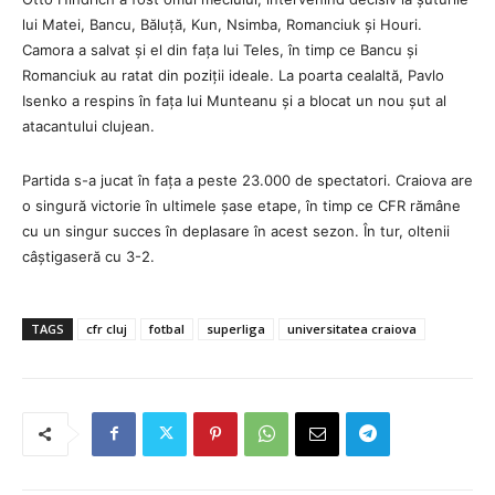
lui Matei, Bancu, Băluță, Kun, Nsimba, Romanciuk și Houri.
Camora a salvat și el din fața lui Teles, în timp ce Bancu și
Romanciuk au ratat din poziții ideale. La poarta cealaltă, Pavlo
Isenko a respins în fața lui Munteanu și a blocat un nou șut al
atacantului clujean.
Partida s-a jucat în fața a peste 23.000 de spectatori. Craiova are
o singură victorie în ultimele șase etape, în timp ce CFR rămâne
cu un singur succes în deplasare în acest sezon. În tur, oltenii
câștigaseră cu 3-2.
TAGS
cfr cluj
fotbal
superliga
universitatea craiova