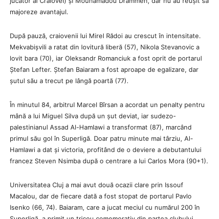
jucător al Craiovei) și Mouhamadou Drammeh, dar nu au reușit să
majoreze avantajul.
După pauză, craiovenii lui Mirel Rădoi au crescut în intensitate.
Mekvabișvili a ratat din lovitură liberă (57), Nikola Stevanovic a
lovit bara (70), iar Oleksandr Romanciuk a fost oprit de portarul
Ștefan Lefter. Ștefan Baiaram a fost aproape de egalizare, dar
șutul său a trecut pe lângă poartă (77).
În minutul 84, arbitrul Marcel Bîrsan a acordat un penalty pentru
mână a lui Miguel Silva după un șut deviat, iar sudezo-
palestinianul Assad Al-Hamlawi a transformat (87), marcând
primul său gol în Superligă. Doar patru minute mai târziu, Al-
Hamlawi a dat și victoria, profitând de o deviere a debutantului
francez Steven Nsimba după o centrare a lui Carlos Mora (90+1).
Universitatea Cluj a mai avut două ocazii clare prin Issouf
Macalou, dar de fiecare dată a fost stopat de portarul Pavlo
Isenko (66, 74). Baiaram, care a jucat meciul cu numărul 200 în
Superligă, a primit un tricou comemorativ din partea clubului.