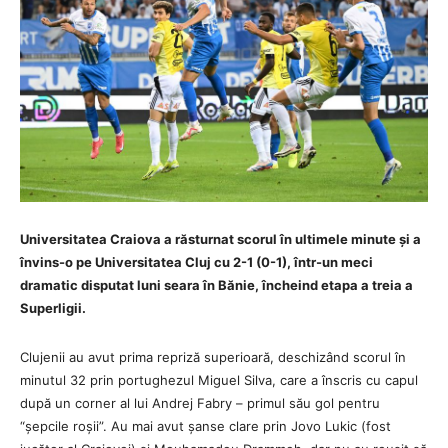
Universitatea Craiova a răsturnat scorul în ultimele minute și a
învins-o pe Universitatea Cluj cu 2-1 (0-1), într-un meci
dramatic disputat luni seara în Bănie, încheind etapa a treia a
Superligii.
Clujenii au avut prima repriză superioară, deschizând scorul în
minutul 32 prin portughezul Miguel Silva, care a înscris cu capul
după un corner al lui Andrej Fabry – primul său gol pentru
“șepcile roșii”. Au mai avut șanse clare prin Jovo Lukic (fost