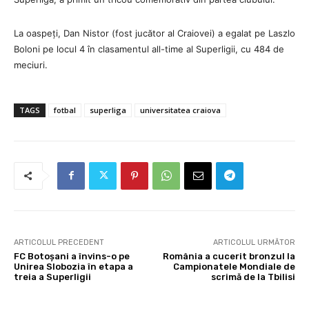
La oaspeți, Dan Nistor (fost jucător al Craiovei) a egalat pe Laszlo
Boloni pe locul 4 în clasamentul all-time al Superligii, cu 484 de
meciuri.
TAGS
fotbal
superliga
universitatea craiova
ARTICOLUL PRECEDENT
ARTICOLUL URMĂTOR
FC Botoșani a învins-o pe
România a cucerit bronzul la
Unirea Slobozia în etapa a
Campionatele Mondiale de
treia a Superligii
scrimă de la Tbilisi