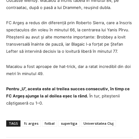
Oucasse Mendy. Macalou a închis tabela în minutul 84, pe
contraatac, după o pasă a lui Drammeh, reușind dubla.
FC Argeș a redus din diferență prin Roberto Sierra, care a înscris
spectaculos din voleu în minutul 66, la centrarea lui Yanis Pîrvu.
Piteștenii au avut și alte momente importante: Brobbey a lovit
transversală înainte de pauză, iar Blagaic l-a forțat pe Ștefan
Lefter să intervină decisiv la o lovitură liberă în minutul 77.
Macalou a fost aproape de hat‑trick, dar a ratat incredibil din doi
metri în minutul 49.
Pentru „U”, acesta este al treilea succes consecutiv, în timp ce
FC Argeș ajunge la al doilea eșec la rând.
În tur, piteștenii
câștigaseră cu 1–0.
TAGS
fc arges
fotbal
superliga
Universitatea Cluj