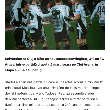
Universitatea Cluj a bifat un nou succes convingător, 3–1 cu FC
Argeș, într-o partidă disputată marți seara pe Cluj Arena, în
etapa a 25‑a a Superligii.
Startul a aparținut gazdelor, care au deschis scorul în minutul 12
prin Issouf Macalou, ivorianul trimițând de la 18 metri o minge
deviată nefericit de Mario Tudose. Repriza secundă a adus
debutul perfect al lui Jug Stanojev: sârbul a intrat pe teren și,
după doar cinci minute, a dus scorul la 2–0, lansat excelent de