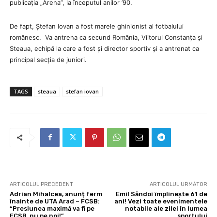
publicația „Arena”, la începutul anilor ’90.
De fapt, Ștefan Iovan a fost marele ghinionist al fotbalului
românesc. Va antrena ca secund România, Viitorul Constanța și
Steaua, echipă la care a fost și director sportiv și a antrenat ca
principal secția de juniori.
TAGS
steaua
stefan iovan
ARTICOLUL PRECEDENT
ARTICOLUL URMĂTOR
Adrian Mihalcea, anunț ferm
Emil Săndoi împlinește 61 de
înainte de UTA Arad – FCSB:
ani! Vezi toate evenimentele
“Presiunea maximă va fi pe
notabile ale zilei în lumea
FCSB, nu pe noi!”
sportului