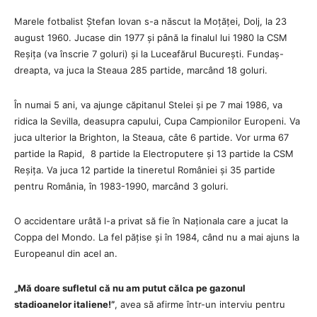
Marele fotbalist Ștefan Iovan s-a născut la Moțăței, Dolj, la 23
august 1960. Jucase din 1977 și până la finalul lui 1980 la CSM
Reșița (va înscrie 7 goluri) și la Luceafărul București. Fundaș-
dreapta, va juca la Steaua 285 partide, marcând 18 goluri.
În numai 5 ani, va ajunge căpitanul Stelei și pe 7 mai 1986, va
ridica la Sevilla, deasupra capului, Cupa Campionilor Europeni. Va
juca ulterior la Brighton, la Steaua, câte 6 partide. Vor urma 67
partide la Rapid, 8 partide la Electroputere și 13 partide la CSM
Reșița. Va juca 12 partide la tineretul României și 35 partide
pentru România, în 1983-1990, marcând 3 goluri.
O accidentare urâtă l-a privat să fie în Naționala care a jucat la
Coppa del Mondo. La fel pățise și în 1984, când nu a mai ajuns la
Europeanul din acel an.
„Mă doare sufletul că nu am putut călca pe gazonul
stadioanelor italiene!”
, avea să afirme într-un interviu pentru