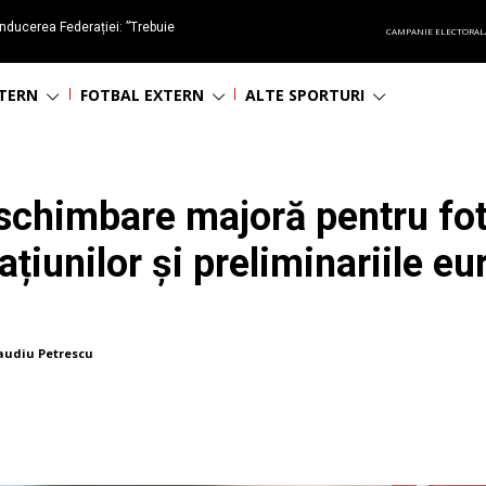
nducerea Federației: ”Trebuie
CAMPANIE ELECTORAL
oluționa fotbalul românesc
NTERN
FOTBAL EXTERN
ALTE SPORTURI
schimbare majoră pentru fot
țiunilor și preliminariile e
audiu Petrescu