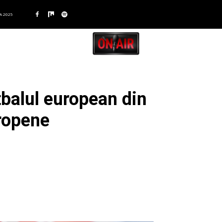
A 2025
balul european din
uropene