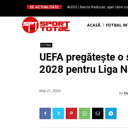
DE ACTUALITATE
AUDIO | Narcis Răducan, apel către co
spus stop!”. Măsurile care pot rev
ACASĂ
FOTBAL I
FOTBAL
UEFA pregătește o 
2028 pentru Liga Na
May 21, 2026
By
Cl