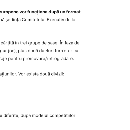
e europene vor funcționa după un format
upă ședința Comitetului Executiv de la
mpărțită în trei grupe de șase. În faza de
ur joc), plus două dueluri tur‑retur cu
baraje pentru promovare/retrogradare.
ațiunilor. Vor exista două divizii:
e diferite, după modelul competițiilor