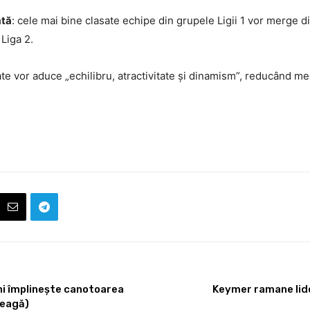
ată
: cele mai bine clasate echipe din grupele Ligii 1 vor merge dire
 Liga 2.
te vor aduce „echilibru, atractivitate și dinamism”, reducând me
ani împlinește canotoarea
Keymer ramane lide
leagă)