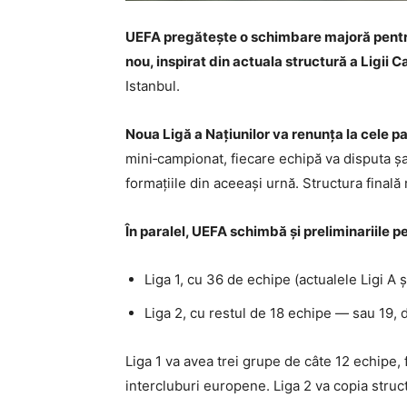
UEFA pregătește o schimbare majoră pentru 
nou, inspirat din actuala structură a Ligii C
Istanbul.
Noua Ligă a Națiunilor va renunța la cele patr
mini‑campionat, fiecare echipă va disputa șa
formațiile din aceeași urnă. Structura final
În paralel, UEFA schimbă și preliminariile
Liga 1, cu 36 de echipe (actualele Ligi A ș
Liga 2, cu restul de 18 echipe — sau 19, d
Liga 1 va avea trei grupe de câte 12 echipe,
intercluburi europene. Liga 2 va copia struct