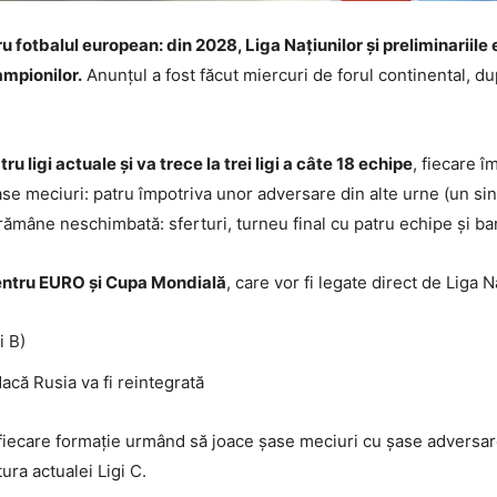
fotbalul european: din 2028, Liga Națiunilor și preliminariil
ampionilor.
Anunțul a fost făcut miercuri de forul continental, d
u ligi actuale și va trece la trei ligi a câte 18 echipe
, fiecare î
se meciuri: patru împotriva unor adversare din alte urne (un sing
ă rămâne neschimbată: sferturi, turneu final cu patru echipe și 
 pentru EURO și Cupa Mondială
, care vor fi legate direct de Liga N
i B)
acă Rusia va fi reintegrată
 fiecare formație urmând să joace șase meciuri cu șase adversar
ura actualei Ligi C.