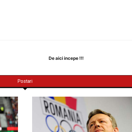
De aici incepe !!!
Postari