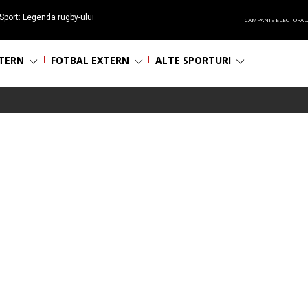
Sport: Legenda rugby-ului
CAMPANIE ELECTORAL
 împlinește 65 ani
NTERN
FOTBAL EXTERN
ALTE SPORTURI