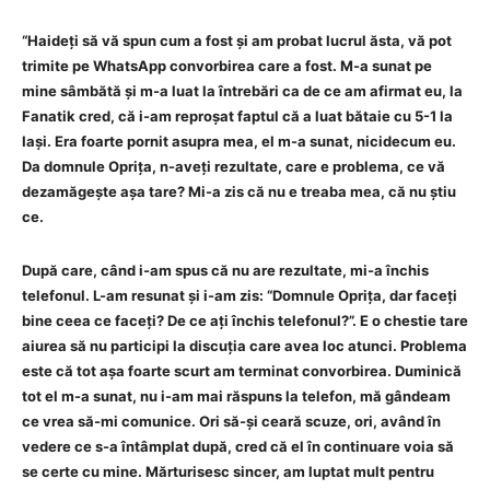
“Haideți să vă spun cum a fost și am probat lucrul ăsta, vă pot
trimite pe WhatsApp convorbirea care a fost. M-a sunat pe
mine sâmbătă și m-a luat la întrebări ca de ce am afirmat eu, la
Fanatik cred, că i-am reproșat faptul că a luat bătaie cu 5-1 la
Iași. Era foarte pornit asupra mea, el m-a sunat, nicidecum eu.
Da domnule Oprița, n-aveți rezultate, care e problema, ce vă
dezamăgește așa tare? Mi-a zis că nu e treaba mea, că nu știu
ce.
După care, când i-am spus că nu are rezultate, mi-a închis
telefonul. L-am resunat și i-am zis: “Domnule Oprița, dar faceți
bine ceea ce faceți? De ce ați închis telefonul?”. E o chestie tare
aiurea să nu participi la discuția care avea loc atunci. Problema
este că tot așa foarte scurt am terminat convorbirea. Duminică
tot el m-a sunat, nu i-am mai răspuns la telefon, mă gândeam
ce vrea să-mi comunice. Ori să-și ceară scuze, ori, având în
vedere ce s-a întâmplat după, cred că el în continuare voia să
se certe cu mine. Mărturisesc sincer, am luptat mult pentru