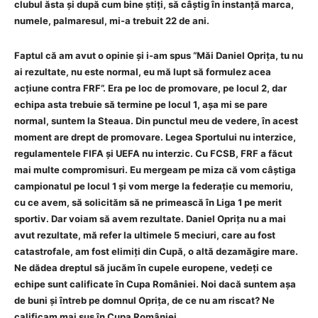
clubul ăsta și după cum bine știți, să câștig în instanță marca,
numele, palmaresul, mi-a trebuit 22 de ani.
Faptul că am avut o opinie și i-am spus “Măi Daniel Oprița, tu nu
ai rezultate, nu este normal, eu mă lupt să formulez acea
acțiune contra FRF”. Era pe loc de promovare, pe locul 2, dar
echipa asta trebuie să termine pe locul 1, așa mi se pare
normal, suntem la Steaua. Din punctul meu de vedere, în acest
moment are drept de promovare. Legea Sportului nu interzice,
regulamentele FIFA și UEFA nu interzic. Cu FCSB, FRF a făcut
mai multe compromisuri. Eu mergeam pe miza că vom câștiga
campionatul pe locul 1 și vom merge la federație cu memoriu,
cu ce avem, să solicităm să ne primească în Liga 1 pe merit
sportiv. Dar voiam să avem rezultate. Daniel Oprița nu a mai
avut rezultate, mă refer la ultimele 5 meciuri, care au fost
catastrofale, am fost elimiți din Cupă, o altă dezamăgire mare.
Ne dădea dreptul să jucăm în cupele europene, vedeți ce
echipe sunt calificate în Cupa României. Noi dacă suntem așa
de buni și întreb pe domnul Oprița, de ce nu am riscat? Ne
calificam mai sus în Cupa României.