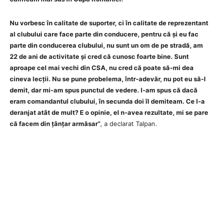
Nu vorbesc în calitate de suporter, ci în calitate de reprezentant
al clubului care face parte din conducere, pentru că și eu fac
parte din conducerea clubului, nu sunt un om de pe stradă, am
22 de ani de activitate și cred că cunosc foarte bine. Sunt
aproape cel mai vechi din CSA, nu cred că poate să-mi dea
cineva lecții. Nu se pune probelema, într-adevăr, nu pot eu să-l
demit, dar mi-am spus punctul de vedere. I-am spus că dacă
eram comandantul clubului, în secunda doi îl demiteam. Ce l-a
deranjat atât de mult? E o opinie, el n-avea rezultate, mi se pare
că facem din țânțar armăsar”
, a declarat Talpan.