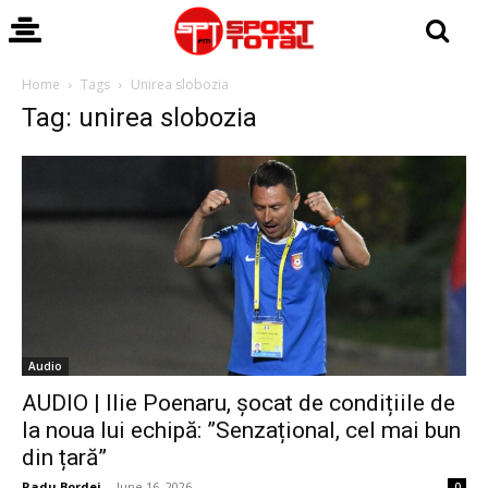
Home
Tags
Unirea slobozia
Tag: unirea slobozia
Audio
AUDIO | Ilie Poenaru, șocat de condițiile de
la noua lui echipă: ”Senzațional, cel mai bun
din țară”
Radu Bordei
-
June 16, 2026
0