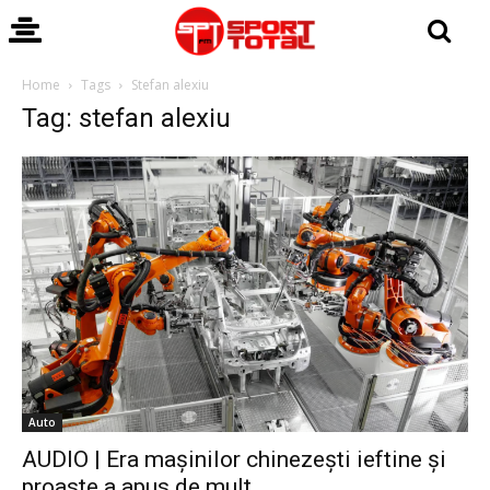
Home
Tags
Stefan alexiu
Tag: stefan alexiu
Auto
AUDIO | Era mașinilor chinezești ieftine și
proaste a apus de mult