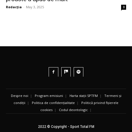
Redacția
-
May 3, 2025
0
Despre noi
|
Program emisiuni
|
Harta stații SPTFM
|
Termeni și
condiții
|
Politica de confidențialitate
|
Politică privind fișierele
cookies
|
Codul deontologic
|
2022 © Copyright - Sport Total FM