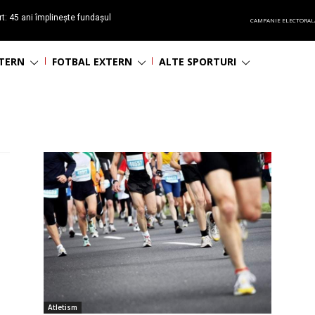
t: 45 ani împlinește fundașul
CAMPANIE ELECTORAL
așa
NTERN
FOTBAL EXTERN
ALTE SPORTURI
Atletism