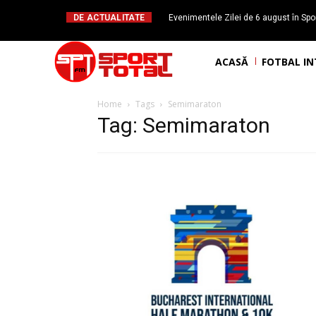
DE ACTUALITATE
Evenimentele Zilei de 6 august în Spor
Daniel Băl
ACASĂ
FOTBAL I
Home
Tags
Semimaraton
Tag: Semimaraton