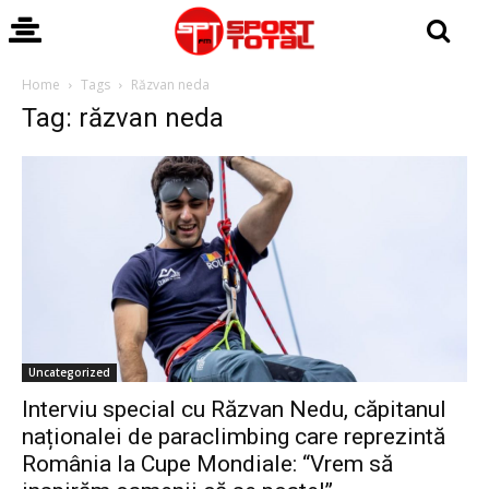
Home
Tags
Răzvan neda
Tag: răzvan neda
Uncategorized
Interviu special cu Răzvan Nedu, căpitanul
naționalei de paraclimbing care reprezintă
România la Cupe Mondiale: “Vrem să