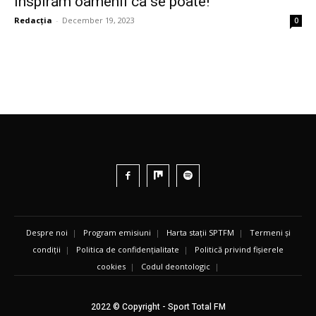
inspirăm oamenii că se poate!”
Redacția
-
December 19, 2023
0
Despre noi
|
Program emisiuni
|
Harta stații SPTFM
|
Termeni și
condiții
|
Politica de confidențialitate
|
Politică privind fișierele
cookies
|
Codul deontologic
|
2022 © Copyright - Sport Total FM