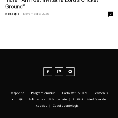
Ground”
Redacția
-
November 3, 2025
0
Despre noi
|
Program emisiuni
|
Harta stații SPTFM
|
Termeni și
condiții
|
Politica de confidențialitate
|
Politică privind fișierele
cookies
|
Codul deontologic
|