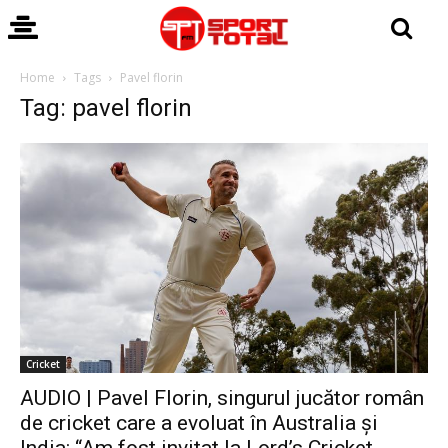
Home
Tags
Pavel florin
Tag: pavel florin
Cricket
AUDIO | Pavel Florin, singurul jucător român
de cricket care a evoluat în Australia și
India: “Am fost invitat la Lord’s Cricket