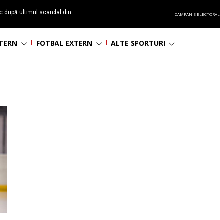
c după ultimul scandal din
CAMPANIE ELECTORAL
t echipă satelit”
NTERN
FOTBAL EXTERN
ALTE SPORTURI