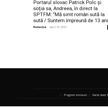
Portarul slovac Patrick Polc și
soția sa, Andreea, în direct la
SPTFM: “Mă simt român sută la
sută / Suntem împreună de 13 ani
Redacția
-
April 10, 2025
|
Program emisiuni
|
Harta stații