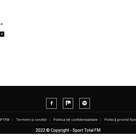
”
0
 SPTFM
|
Termeni și condiții
|
Politica de confidențialitate
|
Politică privind fiș
2022 © Copyright - Sport Total FM