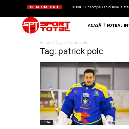
DE ACTUALITATE
AUDIO | Gheorghe Tadici iese la ata
handbal: ”Rapid și-a făcu
ACASĂ
FOTBAL I
Home
Tags
Patrick polc
Tag: patrick polc
Hochei