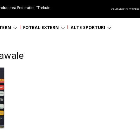
nducerea Federației: ”Trebuie
CAMPANIE ELECTORAL
oluționa fotbalul românesc
NTERN
FOTBAL EXTERN
ALTE SPORTURI
awale