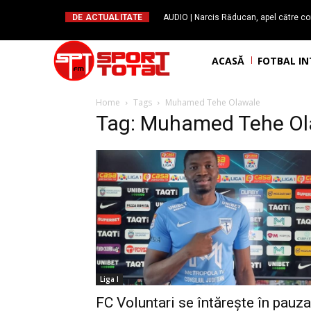
DE ACTUALITATE
AUDIO | Narcis Răducan, apel către co
spus stop!”. Măsurile care pot rev
ACASĂ
FOTBAL I
Home
Tags
Muhamed Tehe Olawale
Tag: Muhamed Tehe Ol
Liga I
FC Voluntari se întărește în pauza