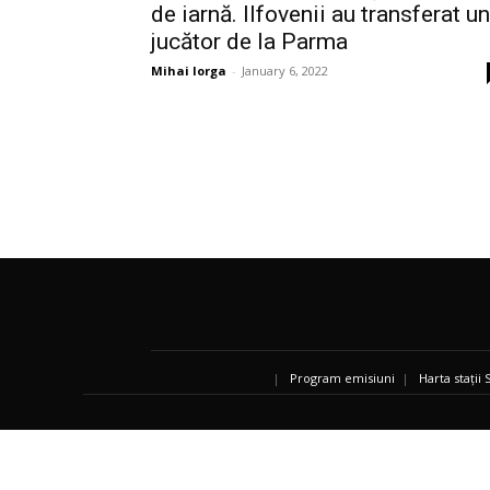
de iarnă. Ilfovenii au transferat un
jucător de la Parma
Mihai Iorga
-
January 6, 2022
|
Program emisiuni
|
Harta stații