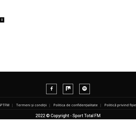
0
 SPTFM
|
Termeni și condiții
|
Politica de confidențialitate
|
Politică privind fiș
2022 © Copyright - Sport Total FM