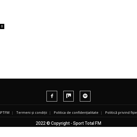
0
 SPTFM
|
Termeni și condiții
|
Politica de confidențialitate
|
Politică privind fiș
2022 © Copyright - Sport Total FM