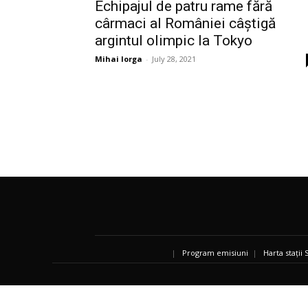
Echipajul de patru rame fără
cârmaci al României câștigă
argintul olimpic la Tokyo
Mihai Iorga
-
July 28, 2021
|
Program emisiuni
|
Harta stații