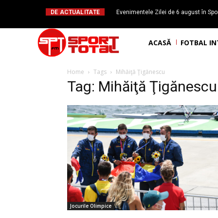
DE ACTUALITATE
Evenimentele Zilei de 6 august în Spor
Daniel Băl
ACASĂ
FOTBAL I
Home
Tags
Mihăiţă Ţigănescu
Tag: Mihăiţă Ţigănescu
Jocurile Olimpice