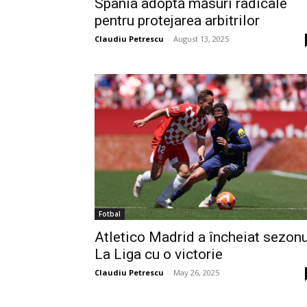
Spania adoptă măsuri radicale
pentru protejarea arbitrilor
Claudiu Petrescu
-
August 13, 2025
Fotbal
Atletico Madrid a încheiat sezonu
La Liga cu o victorie
Claudiu Petrescu
-
May 26, 2025