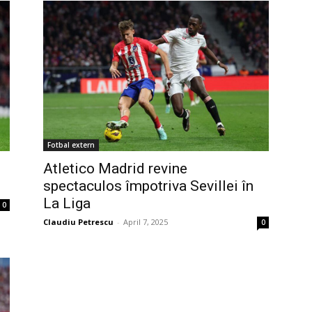
Fotbal extern
Atletico Madrid revine
spectaculos împotriva Sevillei în
La Liga
0
Claudiu Petrescu
-
April 7, 2025
0