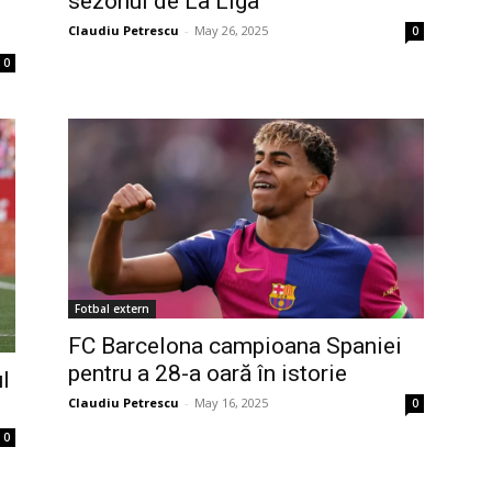
sezonul de La Liga
Claudiu Petrescu
-
May 26, 2025
0
0
Fotbal extern
FC Barcelona campioana Spaniei
pentru a 28-a oară în istorie
l
Claudiu Petrescu
-
May 16, 2025
0
0