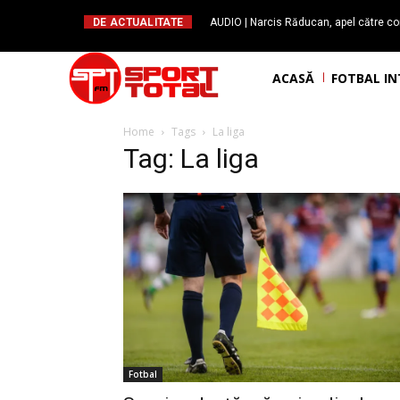
DE ACTUALITATE
AUDIO | Narcis Răducan, apel către co
spus stop!”. Măsurile care pot rev
ACASĂ
FOTBAL I
Home
Tags
La liga
Tag: La liga
Fotbal