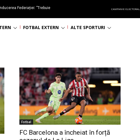
nducerea Federației: ”Trebuie
CAMPANIE ELECTORAL
oluționa fotbalul românesc
NTERN
FOTBAL EXTERN
ALTE SPORTURI
Fotbal
FC Barcelona a încheiat în forță