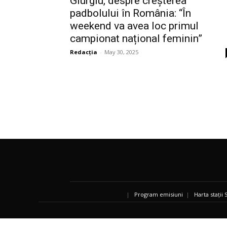
Giurgiu, despre creșterea
padbolului în România: “În
weekend va avea loc primul
campionat național feminin”
Redacția
-
May 30, 2025
|
Program emisiuni
|
Harta stații