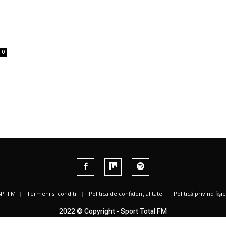
0
 SPTFM
|
Termeni și condiții
|
Politica de confidențialitate
|
Politică privind fiș
2022 © Copyright - Sport Total FM