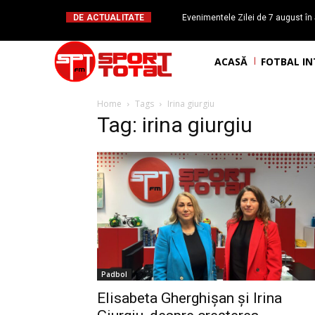
DE ACTUALITATE
Evenimentele Zilei de 7 august în 
românesc Octavian Morariu
ACASĂ
FOTBAL I
Home
Tags
Irina giurgiu
Tag: irina giurgiu
Padbol
Elisabeta Gherghișan și Irina