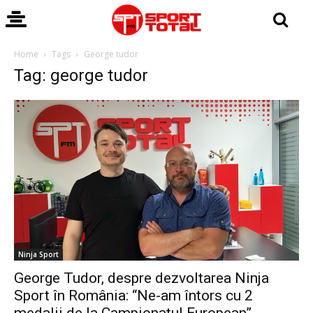
Home
Tags
George tudor
Tag: george tudor
Ninja Sport
George Tudor, despre dezvoltarea Ninja
Sport în România: “Ne-am întors cu 2
medalii de la Campionatul European”