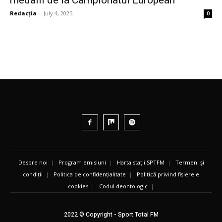
Redacția
-
July 4, 2025
0
Despre noi
|
Program emisiuni
|
Harta stații SPTFM
|
Termeni și
condiții
|
Politica de confidențialitate
|
Politică privind fișierele
cookies
|
Codul deontologic
|
2022 © Copyright - Sport Total FM