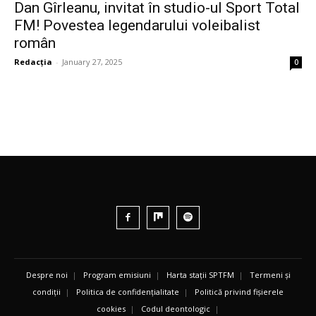
Dan Gîrleanu, invitat în studio-ul Sport Total
FM! Povestea legendarului voleibalist
român
Redacția
-
January 27, 2025
0
Despre noi
|
Program emisiuni
|
Harta stații SPTFM
|
Termeni și
condiții
|
Politica de confidențialitate
|
Politică privind fișierele
cookies
|
Codul deontologic
|