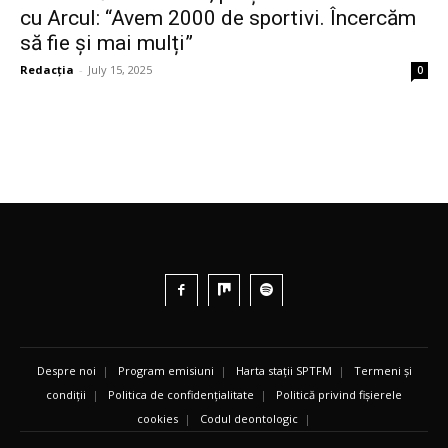
cu Arcul: “Avem 2000 de sportivi. Încercăm
să fie și mai mulți”
Redacția
-
July 15, 2025
0
Despre noi
|
Program emisiuni
|
Harta stații SPTFM
|
Termeni și
condiții
|
Politica de confidențialitate
|
Politică privind fișierele
cookies
|
Codul deontologic
|