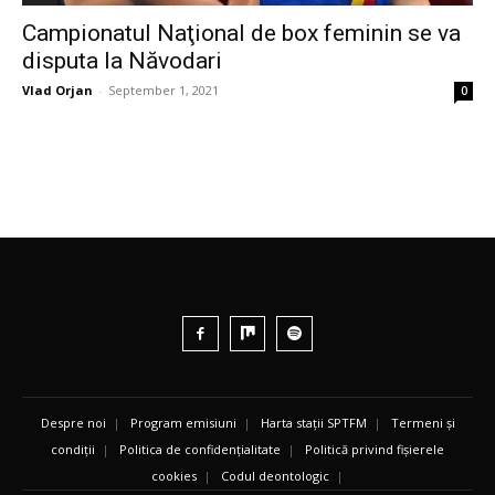
Campionatul Naţional de box feminin se va
disputa la Năvodari
Vlad Orjan
-
September 1, 2021
0
Despre noi
|
Program emisiuni
|
Harta stații SPTFM
|
Termeni și
condiții
|
Politica de confidențialitate
|
Politică privind fișierele
cookies
|
Codul deontologic
|