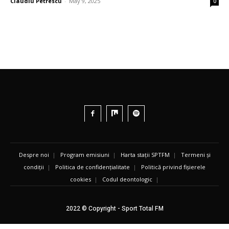
Claudiu Petrescu
-
May 9, 2025
0
Despre noi
|
Program emisiuni
|
Harta stații SPTFM
|
Termeni și
condiții
|
Politica de confidențialitate
|
Politică privind fișierele
cookies
|
Codul deontologic
|
2022 © Copyright - Sport Total FM