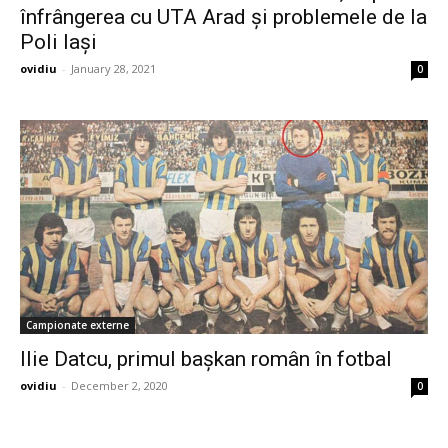
înfrângerea cu UTA Arad și problemele de la
Poli Iași
ovidiu
-
January 28, 2021
0
Campionate externe
Ilie Datcu, primul bașkan român în fotbal
ovidiu
-
December 2, 2020
0