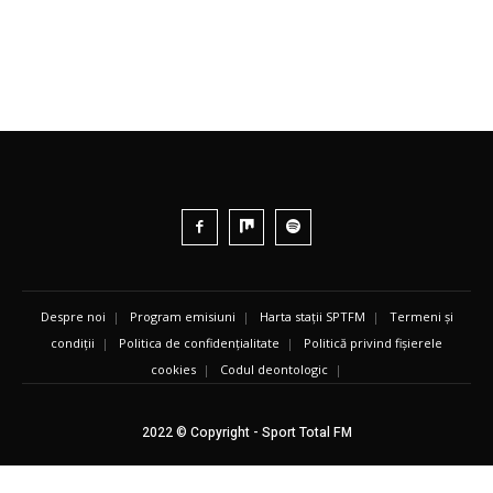
Despre noi
|
Program emisiuni
|
Harta stații SPTFM
|
Termeni și
condiții
|
Politica de confidențialitate
|
Politică privind fișierele
cookies
|
Codul deontologic
|
2022 © Copyright - Sport Total FM