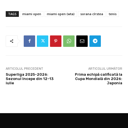
TAGS
miami open
miami open (wta)
sorana cîrstea
tenis
ARTICOLUL PRECEDENT
ARTICOLUL URMĂTOR
Superliga 2025-2026:
Prima echipă calificată la
Sezonul începe din 12-13
Cupa Mondială din 2026:
iulie
Japonia