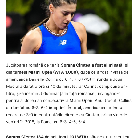
Jucătoarea română de tenis
Sorana Cîrstea
a fost eliminată joi
din turneul Miami Open (WTA 1.000)
, după ce a fost învinsă de
americanca Danielle Collins cu 6-4, 7-6 (7/3) în runda a doua.
Meciul a durat o oră și 40 de minute, iar Collins, campioana en-
titre, și-a menținut dominanța în fața româncei, învingând-o
pentru al doilea an consecutiv la Miami Open. Anul trecut, Collins
a triumfat cu 6-3, 6-2 în optimi. În total, americanca deține un
record de 3-0 în confruntările directe cu Cîrstea, prima victorie
venind în 2018, la Roma, cu 6-3, 4-6, 6-4.
Sorana Cîrstea (34 de ani, locul 101 WTA)
părăsește turneul cu