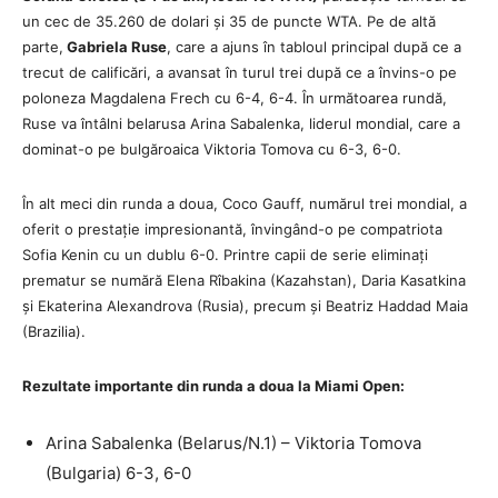
un cec de 35.260 de dolari și 35 de puncte WTA. Pe de altă
parte,
Gabriela Ruse
, care a ajuns în tabloul principal după ce a
trecut de calificări, a avansat în turul trei după ce a învins-o pe
poloneza Magdalena Frech cu 6-4, 6-4. În următoarea rundă,
Ruse va întâlni belarusa Arina Sabalenka, liderul mondial, care a
dominat-o pe bulgăroaica Viktoria Tomova cu 6-3, 6-0.
În alt meci din runda a doua, Coco Gauff, numărul trei mondial, a
oferit o prestație impresionantă, învingând-o pe compatriota
Sofia Kenin cu un dublu 6-0. Printre capii de serie eliminați
prematur se numără Elena Rîbakina (Kazahstan), Daria Kasatkina
și Ekaterina Alexandrova (Rusia), precum și Beatriz Haddad Maia
(Brazilia).
Rezultate importante din runda a doua la Miami Open:
Arina Sabalenka (Belarus/N.1) – Viktoria Tomova
(Bulgaria) 6-3, 6-0