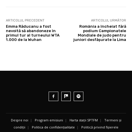
ARTICOLUL PRECEDENT
ARTICOLUL URMĂTOR
Emma Răducanu a fost
România a încheiat fără
nevoită să abandoneze în
podium Campionatele
primul tur al turneului WTA
Mondiale de judo pentru
1.000 de la Wuhan
juniori desfășurate la Lima
Despre noi
|
Program emisiuni
|
Harta stații SPTFM
|
Termeni și
condiții
|
Politica de confidențialitate
|
Politică privind fișierele