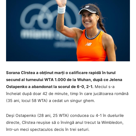
Sorana Cîrstea a obținut marți o calificare rapidă în turul
secund al turneului WTA 1.000 de la Wuhan, după ce Jelena
Ostapenko a abandonat la scorul de 6-0, 2-1.
Meciul s-a
încheiat după doar 42 de minute, timp în care jucătoarea română
(35 ani, locul 58 WTA) a cedat un singur ghem.
Deși Ostapenko (28 ani, 25 WTA) conducea cu 4-1 în duelurile
directe, Cîrstea reușise să o învingă anul trecut la Wimbledon,
într-un meci spectaculos decis în trei seturi.