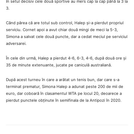
În setul decisiv cele două sportive au mers cap la cap până la 3 la
3.
Când părea că are totul sub control, Halep și-a pierdut propriul
serviciu.
Cornet apoi a avut chiar două mingi de meci la 5-3,
Simona a salvat cele două puncte, dar a cedat meciul pe serviciul
adversarei.
În cele din urmă, Halep a pierdut 4-6, 6-3, 4-6, după două ore și
35 de minute extenuante, jucate pe caniculă australiană.
După acest turneu în care a arătat un tenis bun, dar care s-a
terminat prematur, Simona Halep a adunat peste 200 de mii de
euro, dar coboară în clasamentul WTA pe locul 20, deoarece a
pierdut punctele obținute în semifinala de la Antipozi în 2020.