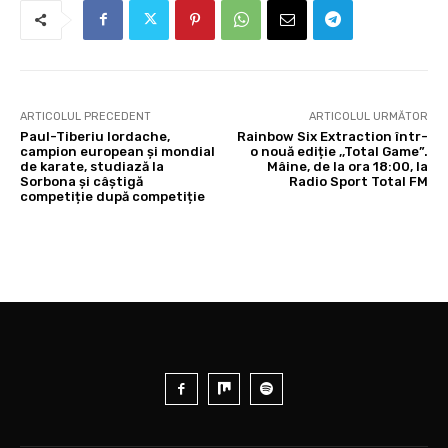
ARTICOLUL PRECEDENT
ARTICOLUL URMĂTOR
Paul-Tiberiu Iordache,
Rainbow Six Extraction într-
campion european și mondial
o nouă ediție ,,Total Game”.
de karate, studiază la
Mâine, de la ora 18:00, la
Sorbona și câștigă
Radio Sport Total FM
competiție după competiție