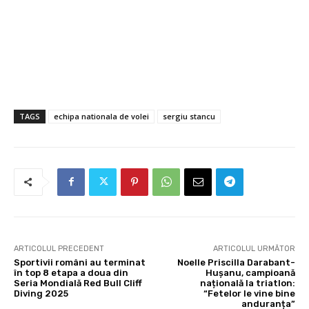
TAGS
echipa nationala de volei
sergiu stancu
ARTICOLUL PRECEDENT
ARTICOLUL URMĂTOR
Sportivii români au terminat
Noelle Priscilla Darabant-
în top 8 etapa a doua din
Hușanu, campioană
Seria Mondială Red Bull Cliff
națională la triatlon:
Diving 2025
“Fetelor le vine bine
anduranța”