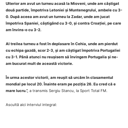
Ulterior am avut un turneu acasă la Mioveni, unde am câștigat
două partide, împotriva Letoniei și Muntenegrului, ambele cu 3-
0. După aceea am avut un turneu la Zadar, unde am jucat
împotriva Spaniei, câștigând cu 3-0, și contra Croației, pe care
am învins-o cu 3-2.
Al treilea turneu a fost în deplasare în Cehia, unde am pierdut
cu echipa gazdă, scor 2-3, și am câștigat împotriva Portugaliei
cu 3-1. Până atunci nu reușisem să învingem Portugalia și ne-
am bucurat mult de această victorie.
În urma acestor victorii, am reușit să urcăm în clasamentul
mondial pe locul 20. Înainte eram pe poziția 26. Eu cred că e
mare lucru.”,
a transmis Sergiu Stancu, la Sport Total FM.
Ascultă aici interviul integral: