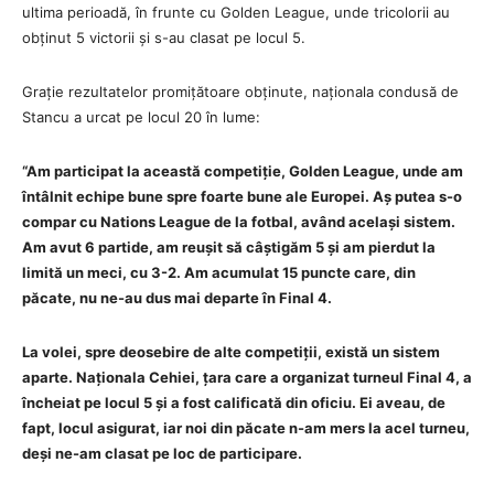
ultima perioadă, în frunte cu Golden League, unde tricolorii au
obținut 5 victorii și s-au clasat pe locul 5.
Grație rezultatelor promițătoare obținute, naționala condusă de
Stancu a urcat pe locul 20 în lume:
“Am participat la această competiție, Golden League, unde am
întâlnit echipe bune spre foarte bune ale Europei. Aș putea s-o
compar cu Nations League de la fotbal, având același sistem.
Am avut 6 partide, am reușit să câștigăm 5 și am pierdut la
limită un meci, cu 3-2. Am acumulat 15 puncte care, din
păcate, nu ne-au dus mai departe în Final 4.
La volei, spre deosebire de alte competiții, există un sistem
aparte. Naționala Cehiei, țara care a organizat turneul Final 4, a
încheiat pe locul 5 și a fost calificată din oficiu. Ei aveau, de
fapt, locul asigurat, iar noi din păcate n-am mers la acel turneu,
deși ne-am clasat pe loc de participare.