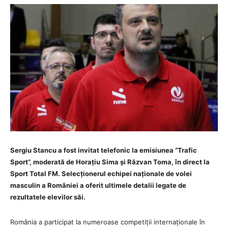
Sergiu Stancu a fost invitat telefonic la emisiunea “Trafic
Sport”, moderată de Horațiu Sima și Răzvan Toma, în direct la
Sport Total FM. Selecționerul echipei naționale de volei
masculin a României a oferit ultimele detalii legate de
rezultatele elevilor săi.
România a participat la numeroase competiții internaționale în