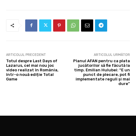
ARTICOLUL PRECEDENT
ARTICOLUL URMĂTOR
Totul despre Last Days of
Planul AFAN pentru ca plata
Lazarus, cel mai nou joc
jucătorilor să fie făcută la
video realizat în România,
timp. Emilian Hulubei: “E un
într-o nouă ediție Total
punct de plecare, pot fi
Game
implementate reguli și mai
dure”