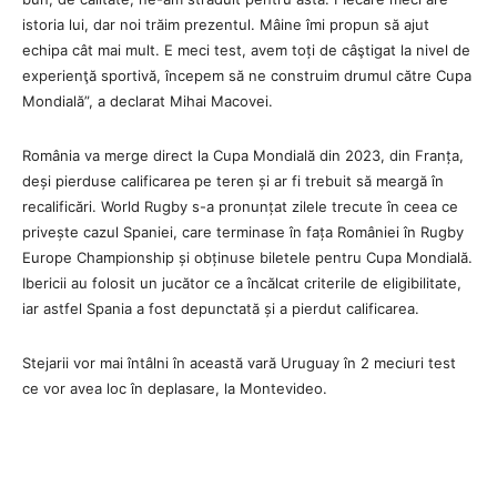
istoria lui, dar noi trăim prezentul. Mâine îmi propun să ajut
echipa cât mai mult. E meci test, avem toți de câştigat la nivel de
experienţă sportivă, începem să ne construim drumul către Cupa
Mondială”, a declarat Mihai Macovei.
România va merge direct la Cupa Mondială din 2023, din Franța,
deși pierduse calificarea pe teren și ar fi trebuit să meargă în
recalificări. World Rugby s-a pronunțat zilele trecute în ceea ce
privește cazul Spaniei, care terminase în fața României în Rugby
Europe Championship și obținuse biletele pentru Cupa Mondială.
Ibericii au folosit un jucător ce a încălcat criterile de eligibilitate,
iar astfel Spania a fost depunctată și a pierdut calificarea.
Stejarii vor mai întâlni în această vară Uruguay în 2 meciuri test
ce vor avea loc în deplasare, la Montevideo.