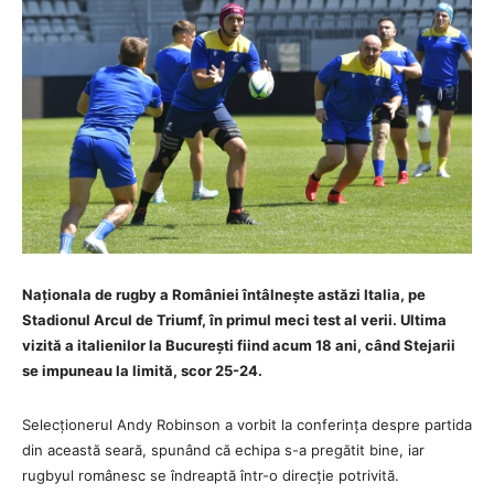
Naționala de rugby a României întâlnește astăzi Italia, pe
Stadionul Arcul de Triumf, în primul meci test al verii. Ultima
vizită a italienilor la București fiind acum 18 ani, când Stejarii
se impuneau la limită, scor 25-24.
Selecționerul Andy Robinson a vorbit la conferința despre partida
din această seară, spunând că echipa s-a pregătit bine, iar
rugbyul românesc se îndreaptă într-o direcție potrivită.