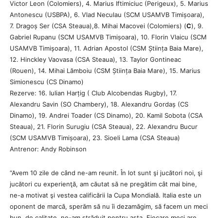
Victor Leon (Colomiers), 4. Marius Iftimiciuc (Perigeux), 5. Marius
Antonescu (USBPA), 6. Vlad Neculau (SCM USAMVB Timișoara),
7. Dragoș Ser (CSA Steaua),8. Mihai Macovei (Colomiers) (
C
), 9.
Gabriel Rupanu (SCM USAMVB Timișoara), 10. Florin Vlaicu (SCM
USAMVB Timișoara), 11. Adrian Apostol (CSM Știința Baia Mare),
12. Hinckley Vaovasa (CSA Steaua), 13. Taylor Gontineac
(Rouen), 14. Mihai Lămboiu (CSM Știința Baia Mare), 15. Marius
Simionescu (CS Dinamo)
Rezerve: 16. Iulian Harțig ( Club Alcobendas Rugby), 17.
Alexandru Savin (SO Chambery), 18. Alexandru Gordaș (CS
Dinamo), 19. Andrei Toader (CS Dinamo), 20. Kamil Sobota (CSA
Steaua), 21. Florin Surugiu (CSA Steaua), 22. Alexandru Bucur
(SCM USAMVB Timișoara), 23. Sioeli Lama (CSA Steaua)
Antrenor: Andy Robinson
“Avem 10 zile de când ne-am reunit. În lot sunt şi jucători noi, şi
jucători cu experienţă, am căutat să ne pregătim cât mai bine,
ne-a motivat şi vestea calificării la Cupa Mondială. Italia este un
oponent de marcă, sperăm să nu îi dezamăgim, să facem un meci
bun, de calitate, ne-am străduit pentru asta. Fiecare meci are