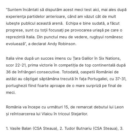
“Suntem încântati să disputăm acest meci test aici, mai ales după
experienţa partidelor anterioare, când am văzut cât de mult
iubeşte publicul această arenă. Echipa e bine sudată, a făcut
progrese, sunt cu toţii focusaţi pe provocarea uriaşă pe care o
reprezintă Italia. Din punctul meu de vedere, rugbyul românesc
evoluează”, a declarat Andy Robinson.
Italia vine după un succes imens cu Țara Galilor în Six Nations,
scor 22-21, prima victorie în competiția de top continentală după
36 de înfrângeri consecutive. Totodată, oaspetii României de
astăzi au câștigat săptămâna trecută în fața Portugaliei, cu 37-31,
portughezii fiind foarte aproape de o mare surpriză pe final de
meci.
România va începe cu următurl 15, de remarcat debutul lui Leon
și reîntoarcerea lui Vlaicu în tricoul Stejarilor.
1. Vasile Balan (CSA Steaua), 2. Tudor Butnariu (CSA Steaua), 3.