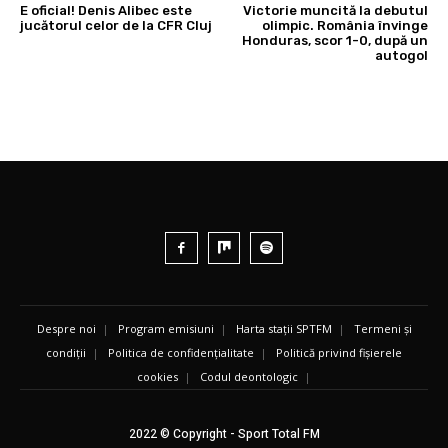
E oficial! Denis Alibec este
Victorie muncită la debutul
jucătorul celor de la CFR Cluj
olimpic. România învinge
Honduras, scor 1-0, după un
autogol
Despre noi
|
Program emisiuni
|
Harta stații SPTFM
|
Termeni și
condiții
|
Politica de confidențialitate
|
Politică privind fișierele
cookies
|
Codul deontologic
|
2022 © Copyright - Sport Total FM