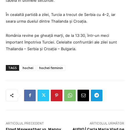
tabela în ultimele secunde.
În cealaltă partidă a zilei, Turcia a trecut de Serbia cu 4–2, iar
seara urma duelul dintre Thailanda și Croația.
România revine pe gheață marți, de la 13:30, într‑un meci
important împotriva Turciei. Celelalte confruntări ale zilei sunt
Thailanda – Serbia și Croația – Bulgaria.
TAGS
hochei
hochei feminin
ARTICOLUL PRECEDENT
ARTICOLUL URMĂTOR
Floyd Mayweather vs. Manny
AUDIO | Carla Maria Vlad ne