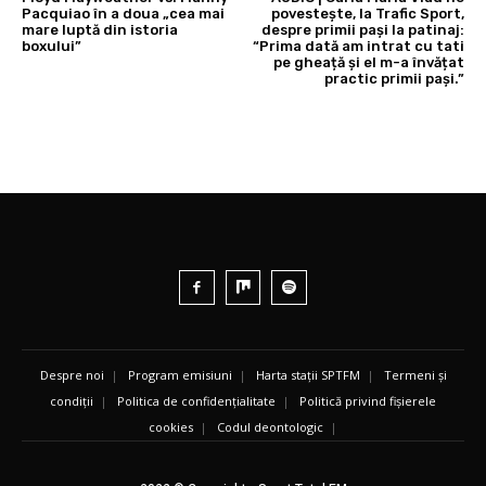
Pacquiao în a doua „cea mai
povestește, la Trafic Sport,
mare luptă din istoria
despre primii pași la patinaj:
boxului”
“Prima dată am intrat cu tati
pe gheață și el m-a învățat
practic primii pași.”
Despre noi
|
Program emisiuni
|
Harta stații SPTFM
|
Termeni și
condiții
|
Politica de confidențialitate
|
Politică privind fișierele
cookies
|
Codul deontologic
|