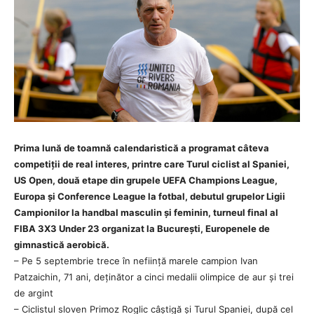
Prima lună de toamnă calendaristică a programat câteva
competiții de real interes, printre care Turul ciclist al Spaniei,
US Open, două etape din grupele UEFA Champions League,
Europa și Conference League la fotbal, debutul grupelor Ligii
Campionilor la handbal masculin și feminin, turneul final al
FIBA 3X3 Under 23 organizat la București, Europenele de
gimnastică aerobică.
– Pe 5 septembrie trece în neființă marele campion Ivan
Patzaichin, 71 ani, deținător a cinci medalii olimpice de aur și trei
de argint
– Ciclistul sloven Primoz Roglic câștigă și Turul Spaniei, după cel