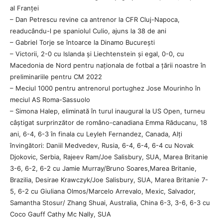
al Franței
– Dan Petrescu revine ca antrenor la CFR Cluj-Napoca,
readucându-l pe spaniolul Culio, ajuns la 38 de ani
– Gabriel Torje se întoarce la Dinamo București
– Victorii, 2-0 cu Islanda și Liechtenstein și egal, 0-0, cu
Macedonia de Nord pentru naționala de fotbal a țării noastre în
preliminariile pentru CM 2022
– Meciul 1000 pentru antrenorul portughez Jose Mourinho în
meciul AS Roma-Sassuolo
– Simona Halep, eliminată în turul inaugural la US Open, turneu
câștigat surprinzător de româno-canadiana Emma Răducanu, 18
ani, 6-4, 6-3 în finala cu Leyleh Fernandez, Canada, Alți
învingători: Daniil Medvedev, Rusia, 6-4, 6-4, 6-4 cu Novak
Djokovic, Serbia, Rajeev Ram/Joe Salisbury, SUA, Marea Britanie
3-6, 6-2, 6-2 cu Jamie Murray/Bruno Soares,Marea Britanie,
Brazilia, Desirae Krawczyk/Joe Salisbury, SUA, Marea Britanie 7-
5, 6-2 cu Giuliana Olmos/Marcelo Arrevalo, Mexic, Salvador,
Samantha Stosur/ Zhang Shuai, Australia, China 6-3, 3-6, 6-3 cu
Coco Gauff Cathy Mc Nally, SUA