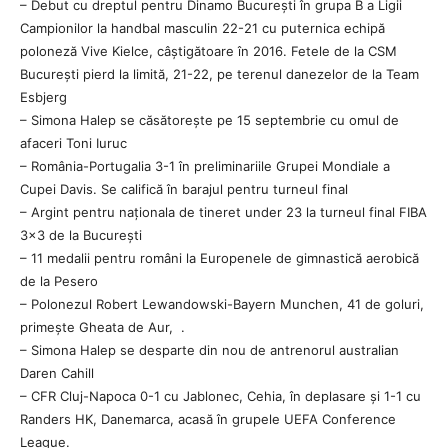
– Debut cu dreptul pentru Dinamo București în grupa B a Ligii
Campionilor la handbal masculin 22-21 cu puternica echipă
poloneză Vive Kielce, câștigătoare în 2016. Fetele de la CSM
București pierd la limită, 21-22, pe terenul danezelor de la Team
Esbjerg
– Simona Halep se căsătorește pe 15 septembrie cu omul de
afaceri Toni Iuruc
– România-Portugalia 3-1 în preliminariile Grupei Mondiale a
Cupei Davis. Se califică în barajul pentru turneul final
– Argint pentru naționala de tineret under 23 la turneul final FIBA
3×3 de la București
– 11 medalii pentru români la Europenele de gimnastică aerobică
de la Pesero
– Polonezul Robert Lewandowski-Bayern Munchen, 41 de goluri,
primește Gheata de Aur, .
– Simona Halep se desparte din nou de antrenorul australian
Daren Cahill
– CFR Cluj-Napoca 0-1 cu Jablonec, Cehia, în deplasare și 1-1 cu
Randers HK, Danemarca, acasă în grupele UEFA Conference
League.