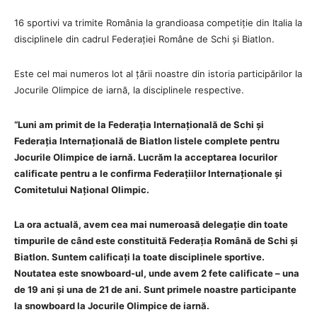
16 sportivi va trimite România la grandioasa competiție din Italia la
disciplinele din cadrul Federației Române de Schi și Biatlon.
Este cel mai numeros lot al țării noastre din istoria participărilor la
Jocurile Olimpice de iarnă, la disciplinele respective.
“Luni am primit de la Federația Internațională de Schi și
Federația Internațională de Biatlon listele complete pentru
Jocurile Olimpice de iarnă. Lucrăm la acceptarea locurilor
calificate pentru a le confirma Federațiilor Internaționale și
Comitetului Național Olimpic.
La ora actuală, avem cea mai numeroasă delegație din toate
timpurile de când este constituită Federația Română de Schi și
Biatlon. Suntem calificați la toate disciplinele sportive.
Noutatea este snowboard-ul, unde avem 2 fete calificate – una
de 19 ani și una de 21 de ani. Sunt primele noastre participante
la snowboard la Jocurile Olimpice de iarnă.