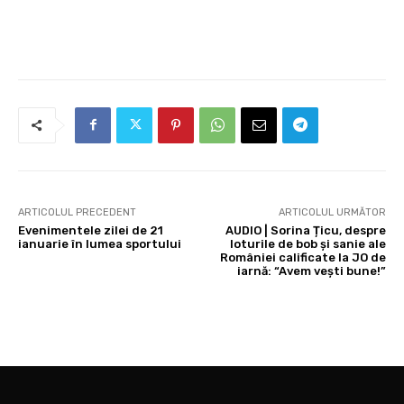
ARTICOLUL PRECEDENT
ARTICOLUL URMĂTOR
Evenimentele zilei de 21
AUDIO | Sorina Țicu, despre
ianuarie în lumea sportului
loturile de bob și sanie ale
României calificate la JO de
iarnă: “Avem vești bune!”