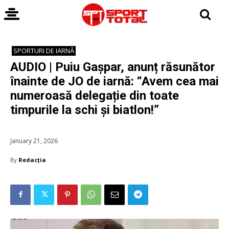
SPORTURI DE IARNĂ
AUDIO | Puiu Gașpar, anunț răsunător
înainte de JO de iarnă: “Avem cea mai
numeroasă delegație din toate
timpurile la schi și biatlon!”
January 21, 2026
By
Redacția