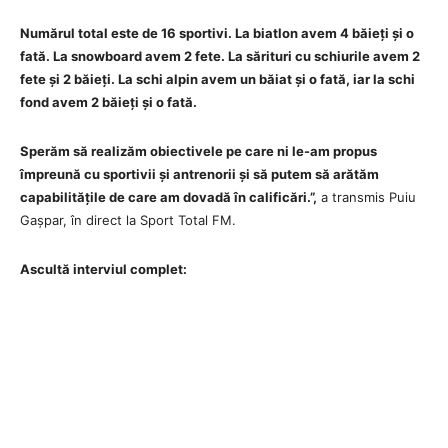
Numărul total este de 16 sportivi. La biatlon avem 4 băieți și o
fată. La snowboard avem 2 fete. La sărituri cu schiurile avem 2
fete și 2 băieți. La schi alpin avem un băiat și o fată, iar la schi
fond avem 2 băieți și o fată.
Sperăm să realizăm obiectivele pe care ni le-am propus
împreună cu sportivii și antrenorii și să putem să arătăm
capabilitățile de care am dovadă în calificări.”,
a transmis Puiu
Gașpar, în direct la Sport Total FM.
Ascultă interviul complet: