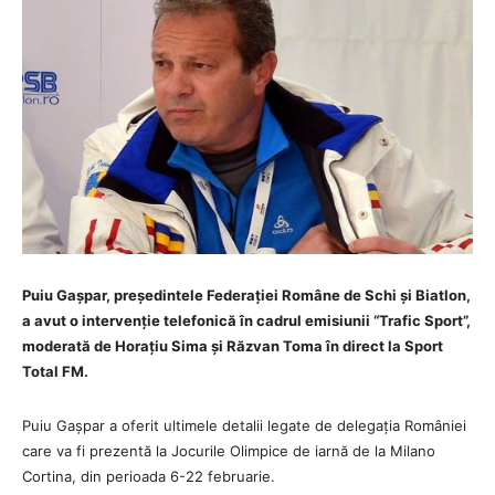
Puiu Gașpar, președintele Federației Române de Schi și Biatlon,
a avut o intervenție telefonică în cadrul emisiunii “Trafic Sport”,
moderată de Horațiu Sima și Răzvan Toma în direct la Sport
Total FM.
Puiu Gașpar a oferit ultimele detalii legate de delegația României
care va fi prezentă la Jocurile Olimpice de iarnă de la Milano
Cortina, din perioada 6-22 februarie.