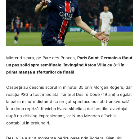
Miercuri seara, pe Parc des Princes,
Paris Saint-Germain a făcut
un pas solid spre semifinale, învingând Aston Villa cu 3-1 în
prima manșă a sferturilor de finală.
Oaspeții au deschis scorul în minutul 35 prin Morgan Rogers, dar
reacția PSG a fost imediată. Tânărul Désiré Doué (19 ani) a egalat
la patru minute distanță cu un șut spectaculos sub transversală.
În a doua repriză, Khvicha Kvaratskhelia a dat hostilor avantajul
după un dribling impresionant, iar Nuno Mendes a închis
contabilul în prelungiri.
Deși Villa a avut momente periculoase prin Rogers, Gianluigi