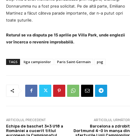
Donnarumma nu a fost prea solicitat. Pe de altă parte, Emiliano
Martinez a făcut câteva parade importante, dar n-a putut opri
toate șuturile.
Returul se va disputa pe 15 aprilie pe Villa Park, unde englezii
vor încerca o revenire improbabilă.
TAGS
liga campionilor
Paris Saint-Germain
psg
ARTICOLUL PRECEDENT
ARTICOLUL URMĂTOR
Echipa de baschet 3×3 U18 a
Barcelona a zdrobit
României a cucerit titlul
Dortmund 4-0 în manșa din
european la Campionatul
sferturile Ligii Campionilor