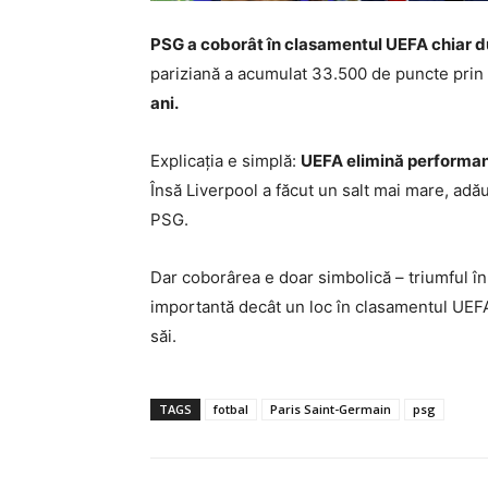
PSG a coborât în clasamentul UEFA chiar du
pariziană a acumulat 33.500 de puncte prin v
ani.
Explicația e simplă:
UEFA elimină performanț
Însă Liverpool a făcut un salt mai mare, adă
PSG.
Dar coborârea e doar simbolică – triumful în
importantă decât un loc în clasamentul UEFA. 
săi.
TAGS
fotbal
Paris Saint-Germain
psg