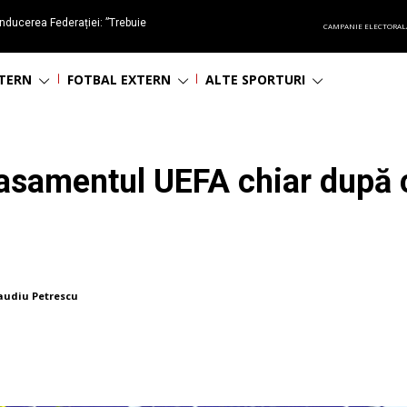
nducerea Federației: ”Trebuie
CAMPANIE ELECTORAL
oluționa fotbalul românesc
NTERN
FOTBAL EXTERN
ALTE SPORTURI
lasamentul UEFA chiar după c
audiu Petrescu