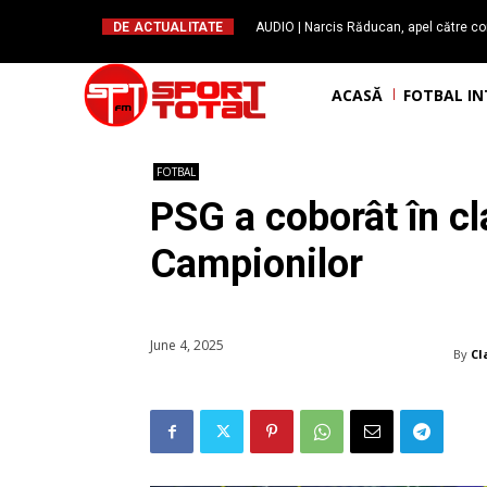
DE ACTUALITATE
AUDIO | Narcis Răducan, apel către co
spus stop!”. Măsurile care pot rev
ACASĂ
FOTBAL I
FOTBAL
PSG a coborât în c
Campionilor
June 4, 2025
By
Cl