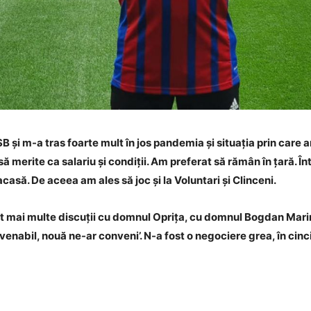
SB și m-a tras foarte mult în jos pandemia și situația prin care 
 merite ca salariu și condiții. Am preferat să rămân în țară. În
casă. De aceea am ales să joc și la Voluntari și Clinceni.
ut mai multe discuții cu domnul Oprița, cu domnul Bogdan Marin
enabil, nouă ne-ar conveni’. N-a fost o negociere grea, în cinc