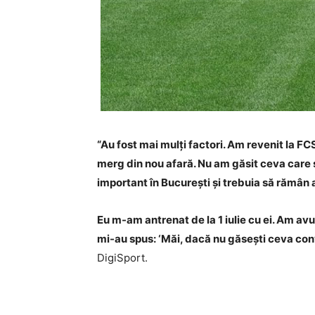
“Au fost mai mulți factori. Am revenit la FC
merg din nou afară. Nu am găsit ceva care să
important în București și trebuia să rămân a
Eu m-am antrenat de la 1 iulie cu ei. Am av
mi-au spus: ‘Măi, dacă nu găsești ceva conv
DigiSport.