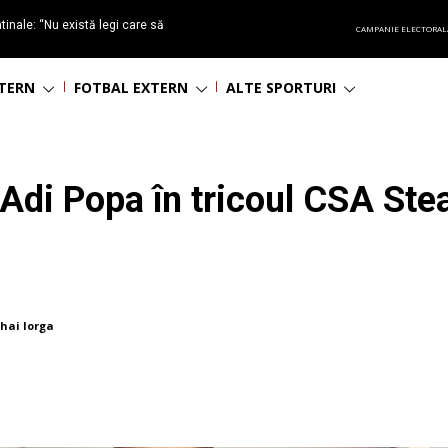
tinale: “Nu există legi care să
CAMPANIE ELECTORAL
inanciar sportul!”
NTERN
FOTBAL EXTERN
ALTE SPORTURI
Adi Popa în tricoul CSA Ste
hai Iorga