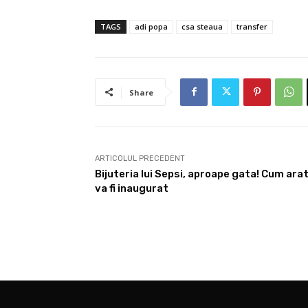
TAGS
adi popa
csa steaua
transfer
Share
ARTICOLUL PRECEDENT
Bijuteria lui Sepsi, aproape gata! Cum ara
va fi inaugurat