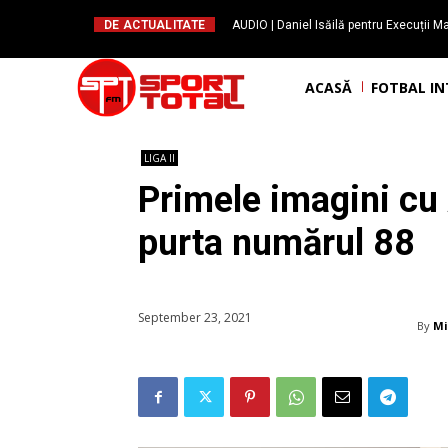
DE ACTUALITATE
AUDIO | Daniel Isăilă pentru Execuții Ma
ajute oamenii să susțină f
ACASĂ
FOTBAL I
LIGA II
Primele imagini cu 
purta numărul 88
September 23, 2021
By
Mi