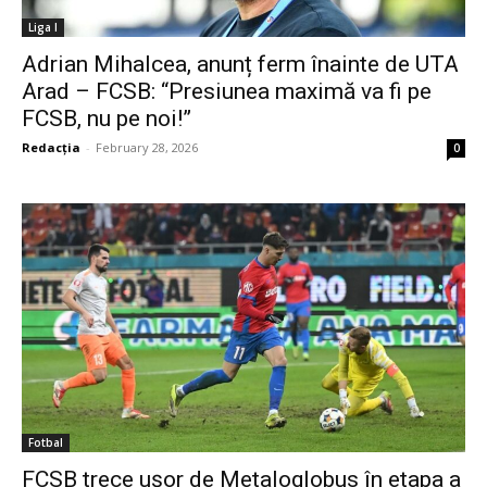
Liga I
Adrian Mihalcea, anunț ferm înainte de UTA
Arad – FCSB: “Presiunea maximă va fi pe
FCSB, nu pe noi!”
Redacția
-
February 28, 2026
0
Fotbal
FCSB trece ușor de Metaloglobus în etapa a