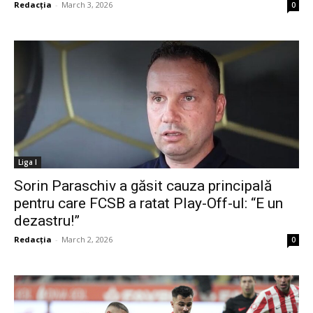
Redacția
-
March 3, 2026
0
Liga I
Sorin Paraschiv a găsit cauza principală
pentru care FCSB a ratat Play-Off-ul: “E un
dezastru!”
Redacția
-
March 2, 2026
0