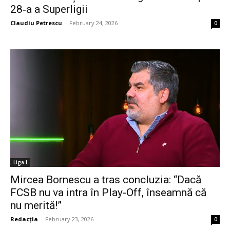
28‑a a Superligii
Claudiu Petrescu
-
February 24, 2026
0
Liga I
Mircea Bornescu a tras concluzia: “Dacă
FCSB nu va intra în Play-Off, înseamnă că
nu merită!”
Redacția
-
February 23, 2026
0