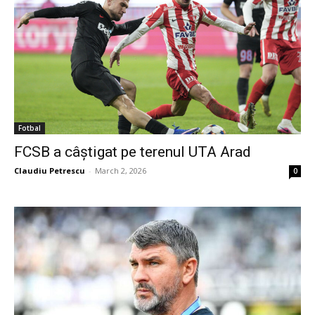
Fotbal
FCSB a câștigat pe terenul UTA Arad
Claudiu Petrescu
-
March 2, 2026
0