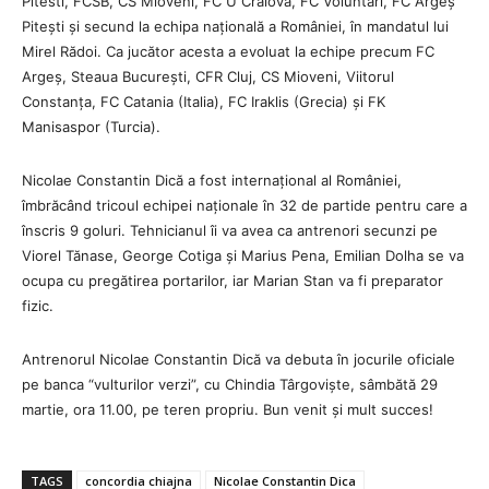
Pitesti, FCSB, CS Mioveni, FC U Craiova, FC Voluntari, FC Argeș
Pitești și secund la echipa națională a României, în mandatul lui
Mirel Rădoi. Ca jucător acesta a evoluat la echipe precum FC
Argeș, Steaua București, CFR Cluj, CS Mioveni, Viitorul
Constanța, FC Catania (Italia), FC Iraklis (Grecia) și FK
Manisaspor (Turcia).
Nicolae Constantin Dică a fost internațional al Româ
niei,
î
mbrăcâ
nd tricoul echipei naționale în 32 de partide pentru care a
înscris 9 goluri. Tehnicianul îi va avea ca antrenori secunzi pe
Viorel Tănase, George Cotiga și Marius Pena, Emilian Dolha se va
ocupa cu pregătirea portarilor, iar Marian Stan va fi preparator
fizic.
Antrenorul Nicolae Constantin Dică va debuta în jocurile oficiale
pe banca “vulturilor verzi”, cu Chindia Tâ
rgoviște, sâ
mbătă
29
martie, ora 11.00, pe teren propriu. Bun venit și mult succes!
TAGS
concordia chiajna
Nicolae Constantin Dica