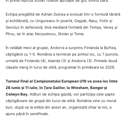
în prima repriză Stoian fusese aproape de gol, lovind bara.
Echipa pregătită de Adrian Dulcea a evoluat într-o formulă tânără
și echilibrată, cu Ungureanu în poartă, Gașpăr, Racu, Fotin și
Senciuc în defensivă, linia mediană formată din Tomșa, Vereș și
Pîrvu, iar în atac Necșulescu, Stoian și Toma.
În celălalt meci al grupei, Andorra a surprins Finlanda la Buftea,
câștigând cu 1-0. România a terminat pe primul loc, cu 7 puncte,
urmată de Finlanda (4), Islanda (3) și Andorra (3). Primele două
clasate merg în turul de elită, programat în primăvara lui 2026.
Turneul final al Campionatului European U19 va avea loc între
28 iunie și 11 iulie, în Țara Galilor, la Wrexham, Bangor și
Colwyn Bay.
Alături de echipa gazdă, vor participa cele șapte
câștigătoare de grupă din turul de elită. România vine cu moral
bun, după ce la ediția din acest an, organizată chiar la noi, a
ajuns până în semifinale.