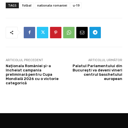
TAGS
fotbal
nationala romaniei
u-19
ARTICOLUL PRECEDENT
ARTICOLUL URMĂTOR
Naționala României și-a
Palatul Parlamentului din
încheiat campania
București va deveni vineri
preliminară pentru Cupa
centrul baschetului
Mondială 2026 cu o victorie
european
categorică