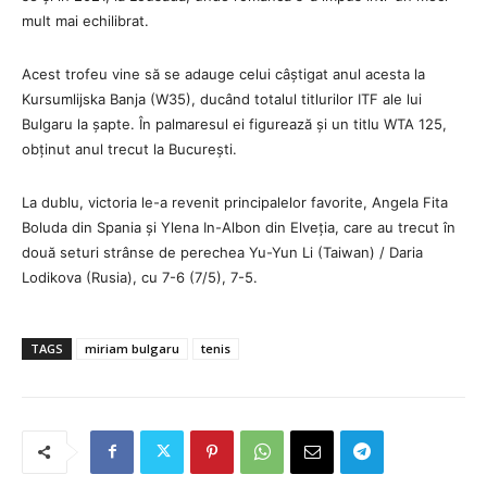
mult mai echilibrat.
Acest trofeu vine să se adauge celui câștigat anul acesta la
Kursumlijska Banja (W35), ducând totalul titlurilor ITF ale lui
Bulgaru la șapte. În palmaresul ei figurează și un titlu WTA 125,
obținut anul trecut la București.
La dublu, victoria le-a revenit principalelor favorite, Angela Fita
Boluda din Spania și Ylena In-Albon din Elveția, care au trecut în
două seturi strânse de perechea Yu-Yun Li (Taiwan) / Daria
Lodikova (Rusia), cu 7-6 (7/5), 7-5.
TAGS
miriam bulgaru
tenis