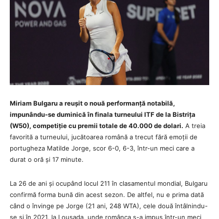
Miriam Bulgaru a reușit o nouă performanță notabilă,
impunându-se duminică în finala turneului ITF de la Bistrița
(W50), competiție cu premii totale de 40.000 de dolari.
A treia
favorită a turneului, jucătoarea română a trecut fără emoții de
portugheza Matilde Jorge, scor 6-0, 6-3, într-un meci care a
durat o oră și 17 minute.
La 26 de ani și ocupând locul 211 în clasamentul mondial, Bulgaru
confirmă forma bună din acest sezon. De altfel, nu e prima dată
când o învinge pe Jorge (21 ani, 248 WTA), cele două întâlnindu-
se și în 2021, la Lousada, unde românca s-a impus într-un meci