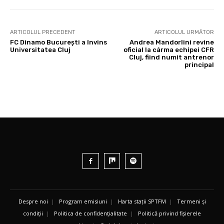
ARTICOLUL PRECEDENT
ARTICOLUL URMĂTOR
FC Dinamo București a învins
Andrea Mandorlini revine
Universitatea Cluj
oficial la cârma echipei CFR
Cluj, fiind numit antrenor
principal
Despre noi
|
Program emisiuni
|
Harta stații SPTFM
|
Termeni și
condiții
|
Politica de confidențialitate
|
Politică privind fișierele